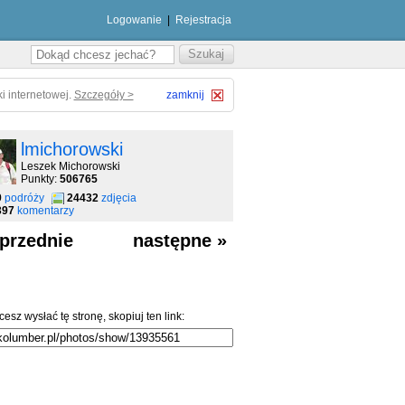
Logowanie
|
Rejestracja
i internetowej.
Szczegóły >
zamknij
lmichorowski
Leszek Michorowski
Punkty:
506765
9
podróży
24432
zdjęcia
397
komentarzy
przednie
następne »
cesz wysłać tę stronę, skopiuj ten link: