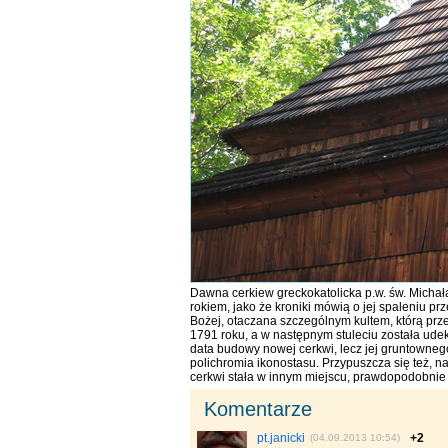
Dawna cerkiew greckokatolicka p.w. św. Michał
rokiem, jako że kroniki mówią o jej spaleniu pr
Bożej, otaczana szczególnym kultem, którą prz
1791 roku, a w następnym stuleciu została udek
data budowy nowej cerkwi, lecz jej gruntowne
polichromia ikonostasu. Przypuszcza się też, n
cerkwi stała w innym miejscu, prawdopodobni
Komentarze
pt.janicki
+2
(04.09.2013 10:54)