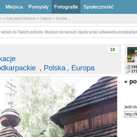
Miejsca
Pomysły
Fotografie
Społeczność
e
Galicyjskie Wakacje
Zdjęcia
Smolnik
 serwis do Twoich potrzeb. Możesz nie wyrazić zgody przez ustawienia przeglądark
10
kacje
dkarpackie
,
Polska
,
Europa
15
17
« po
Jeśli ch