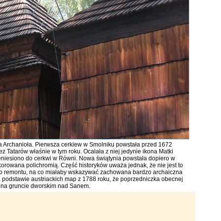
a Archanioła. Pierwsza cerkiew w Smolniku powstała przed 1672
zez Tatarów właśnie w tym roku. Ocalała z niej jedynie ikona Matki
eniesiono do cerkwi w Równi. Nowa świątynia powstała dopiero w
orowana polichromią. Część historyków uważa jednak, że nie jest to
go remontu, na co miałaby wskazywać zachowana bardzo archaiczna
a podstawie austriackich map z 1788 roku, że poprzedniczka obecnej
e na gruncie dworskim nad Sanem.