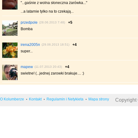
"...gaśnie z wolna słoneczna żarówka..."
...a latarnie tylko na to czekają...
przedpole
+5
(28.06.2013 7:48)
Bomba
irena2005n
+4
(29.06.2013 18:51)
super...
mapew
+4
(11.07.2013 20:43)
swietne! (...jednej zarowki brakuje.... :)
O Kolumberze
Kontakt
Regulamin i Netykieta
Mapa strony
Copyright