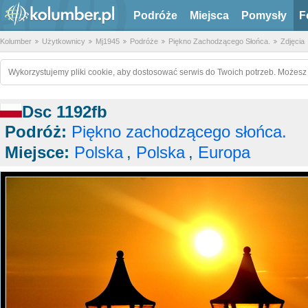
Podróże
Miejsca
Pomysły
F
Kolumber
Użytkownicy
Mj1945
Podróże
Piękno Zachodzącego Słońca.
Zdjęcia
Wykorzystujemy pliki cookie, aby dostosować serwis do Twoich potrzeb. Możesz 
Dsc 1192fb
Podróż:
Piękno zachodzącego słońca.
Miejsce:
Polska
,
Polska
,
Europa