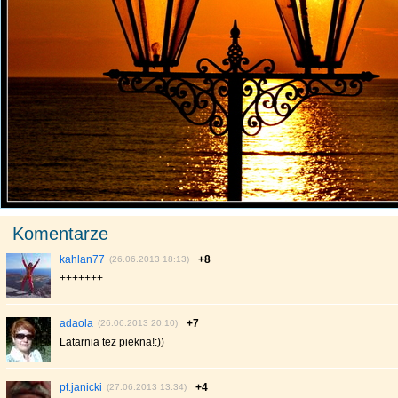
Komentarze
kahlan77
+8
(26.06.2013 18:13)
+++++++
adaola
+7
(26.06.2013 20:10)
Latarnia też piekna!:))
pt.janicki
+4
(27.06.2013 13:34)