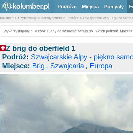
Podróże
Miejsca
Pomysły
F
Kolumber
Użytkownicy
Aerodynamiks
Podróże
Szwajcarskie Alpy - Piękno Samo
Wykorzystujemy pliki cookie, aby dostosować serwis do Twoich potrzeb. Możesz 
Z brig do oberfield 1
Podróż:
Szwajcarskie Alpy - piękno samo
Miejsce:
Brig
,
Szwajcaria
,
Europa