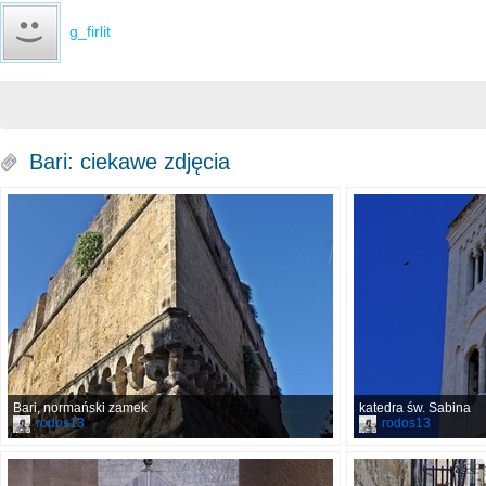
g_firlit
Bari: ciekawe zdjęcia
Bari, normański zamek
katedra św. Sabina
rodos13
rodos13