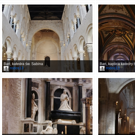
Bari, katedra św. Sabina
Bari, kaplica katedry
rodos13
rodos13