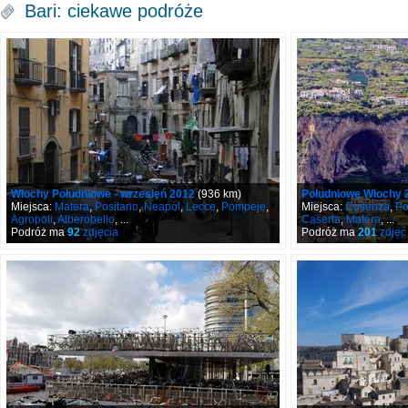
Bari: ciekawe podróże
Włochy Południowe - wrzesień 2012
(936 km)
Południowe Włochy 
Miejsca:
Matera
,
Positano
,
Neapol
,
Lecce
,
Pompeje
,
Miejsca:
Cosenza
,
Po
Agropoli
,
Alberobello
, ...
Caserta
,
Matera
, ...
Podróż ma
92
zdjęcia
Podróż ma
201
zdjęć