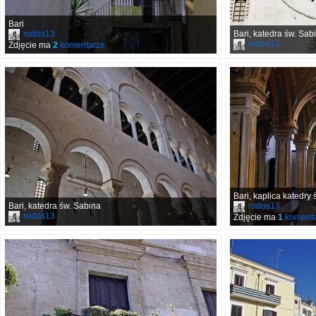
Bari
rodos13
Bari, katedra św. Sab
rodos13
Zdjęcie ma
2
komentarze
Bari, kaplica katedry
Bari, katedra św. Sabina
rodos13
rodos13
Zdjęcie ma
1
komenta