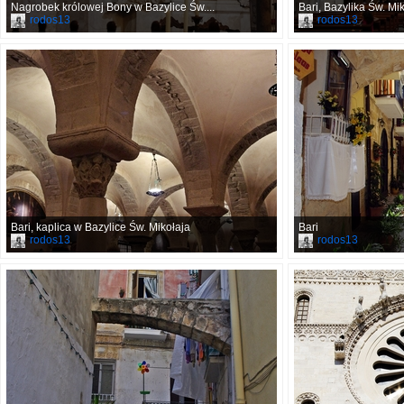
Nagrobek królowej Bony w Bazylice Św....
Bari, Bazylika Św. Mi
rodos13
rodos13
Bari, kaplica w Bazylice Św. Mikołaja
Bari
rodos13
rodos13