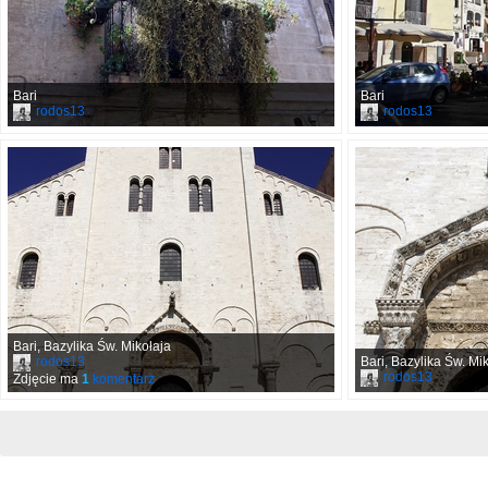
Bari
Bari
rodos13
rodos13
Bari, Bazylika Św. Mikołaja
rodos13
Bari, Bazylika Św. Mi
rodos13
Zdjęcie ma
1
komentarz