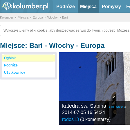
Podróże
Miejsca
Pomysły
F
Kolumber
Miejsca
Europa
Włochy
Bari
Wykorzystujemy pliki cookie, aby dostosować serwis do Twoich potrzeb. Możesz 
Miejsce: Bari - Włochy - Europa
Ogólnie
Podróże
Użytkownicy
katedra św. Sabina
(
Bari
,
Włochy
)
2014-07-05 16:54:24
rodos13
(
0 komentarzy
)