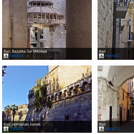
Bari, Bazylika Św. Mikołaja
Bari
rodos13
rodos13
Bari, normański zamek
Bari
rodos13
rodos13