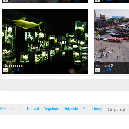
Oceanarium 5
Stralsund 2
g_firlit
g_firlit
O Kolumberze
Kontakt
Regulamin i Netykieta
Mapa strony
Copyright