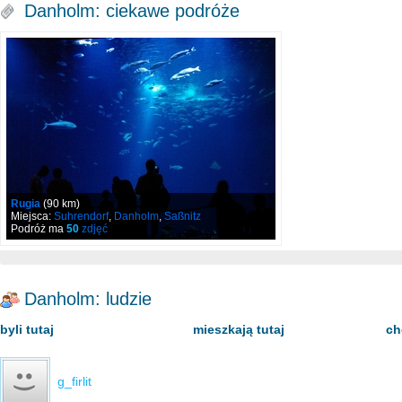
Danholm: ciekawe podróże
Rugia
(90 km)
Miejsca:
Suhrendorf
,
Danholm
,
Saßnitz
Podróż ma
50
zdjęć
Danholm: ludzie
byli tutaj
mieszkają tutaj
ch
g_firlit