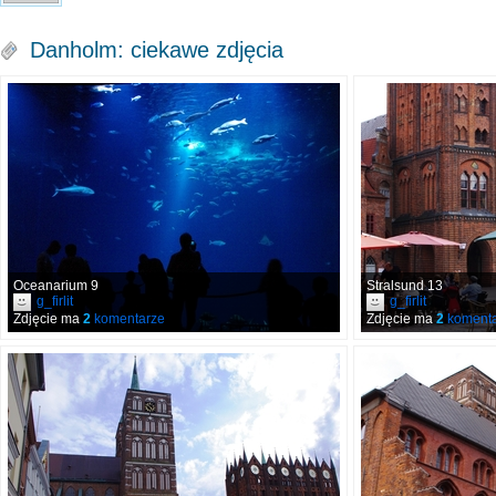
Danholm: ciekawe zdjęcia
Oceanarium 9
Stralsund 13
g_firlit
g_firlit
Zdjęcie ma
2
komentarze
Zdjęcie ma
2
komenta