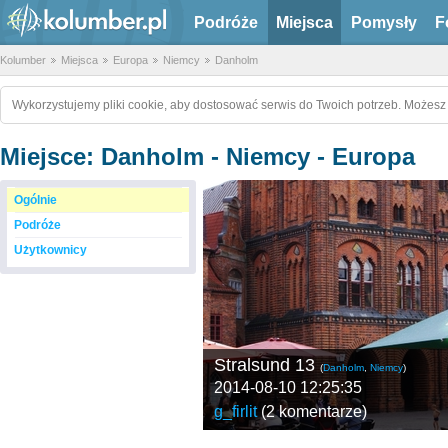
Podróże
Miejsca
Pomysły
F
Kolumber
Miejsca
Europa
Niemcy
Danholm
Wykorzystujemy pliki cookie, aby dostosować serwis do Twoich potrzeb. Możesz 
Miejsce: Danholm - Niemcy - Europa
Ogólnie
Podróże
Użytkownicy
Stralsund 13
(
Danholm
,
Niemcy
)
2014-08-10 12:25:35
g_firlit
(
2 komentarze
)