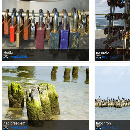
kłódki
na molo
iwonka55h
iwonka55h
nad brzegiem
falochron
iwonka55h
iwonka55h