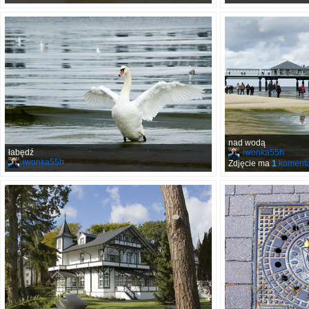
nad wodą
łabędź
iwonka55h
iwonka55h
Zdjęcie ma
1
komenta