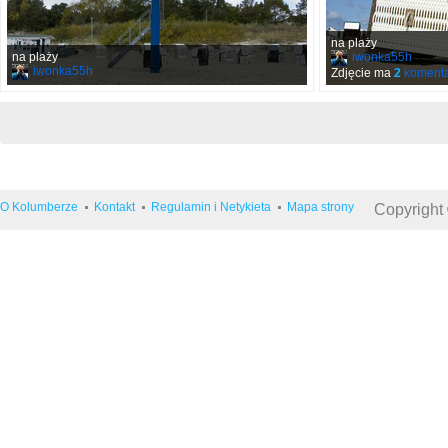
na plaży
na plaży
iwonka55h
iwonka55h
Zdjęcie ma
2
komenta
O Kolumberze
Kontakt
Regulamin i Netykieta
Mapa strony
Copyright