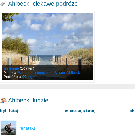
Ahlbeck: ciekawe podróże
jesiennie
(107 km)
Miejsca:
Wolin
,
Peenemünde
,
Uznam
,
Ahlbeck
Podróż ma
90
zdjęć
Ahlbeck: ludzie
byli tutaj
mieszkają tutaj
ch
renata-1