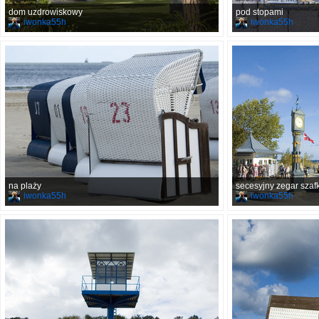
dom uzdrowiskowy
pod stopami
iwonka55h
iwonka55h
na plaży
secesyjny zegar sza
iwonka55h
iwonka55h