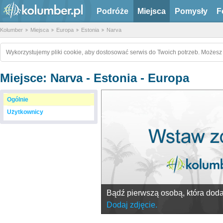
Podróże
Miejsca
Pomysły
F
Kolumber
Miejsca
Europa
Estonia
Narva
Wykorzystujemy pliki cookie, aby dostosować serwis do Twoich potrzeb. Możesz 
Miejsce: Narva - Estonia - Europa
Ogólnie
Użytkownicy
Bądź pierwszą osobą, która doda 
Dodaj zdjęcie.