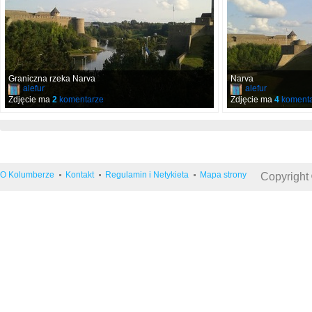
Graniczna rzeka Narva
Narva
alefur
alefur
Zdjęcie ma
2
komentarze
Zdjęcie ma
4
komenta
O Kolumberze
Kontakt
Regulamin i Netykieta
Mapa strony
Copyright