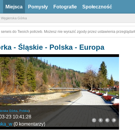
Miejsca
Pomysły
Fotografie
Społeczność
Węgierska Górka
 serwis do Twoich potrzeb. Możesz nie wyrazić zgody przez ustawienia przeglądark
ka - Śląskie - Polska - Europa
erska Górka
,
Polska
)
03-23 10:41:28
nka_w
(
0 komentarzy
)