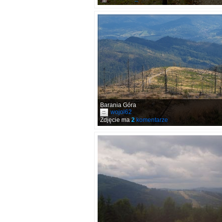
Barania Góra
wojol62
Zdjęcie ma
2
komentarze