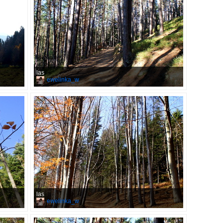
las
ewelinka_w
las
ewelinka_w