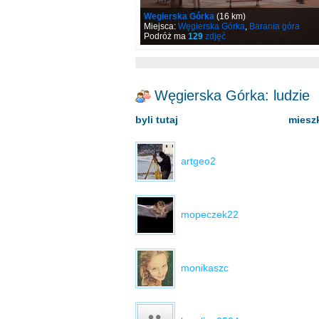
Wegierska Górka
(16 km)
Miejsca:
Węgierska Górka
,
Barania góra
Podróż ma
129
zdjęć
Węgierska Górka: ludzie
byli tutaj
mieszk
artgeo2
mopeczek22
monikaszc