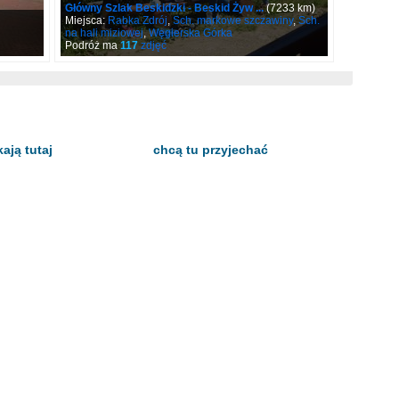
Główny Szlak Beskidzki - Beskid Żyw ...
(7233 km)
Miejsca:
Rabka Zdrój
,
Sch. markowe szczawiny
,
Sch.
na hali miziowej
,
Węgierska Górka
Podróż ma
117
zdjęć
ają tutaj
chcą tu przyjechać