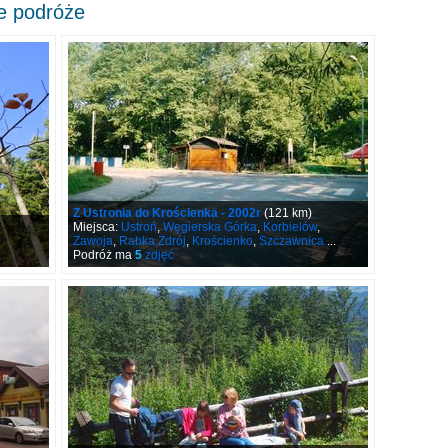
e podróże
Z Ustronia do Krościenka - 2002r
(121 km)
Miejsca:
Ustroń
,
Węgierska Górka
,
Korbielów
,
Zawoja
,
Rabka Zdrój
,
Krościenko
,
Szczawnica
...
Podróż ma
5
zdjęć