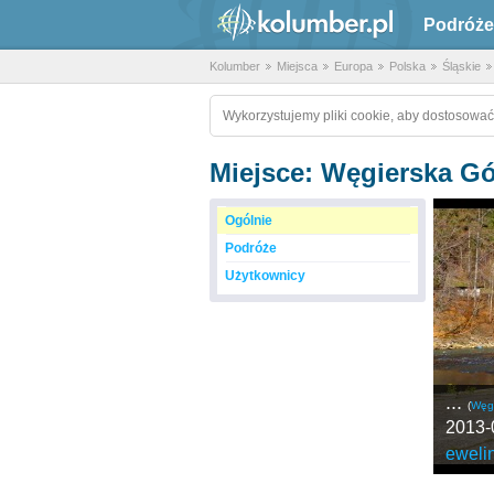
Podróże
Kolumber
Miejsca
Europa
Polska
Śląskie
Wykorzystujemy pliki cookie, aby dostosować
Miejsce: Węgierska Gór
Ogólnie
Podróże
Użytkownicy
...
(
Węgi
2013-
eweli