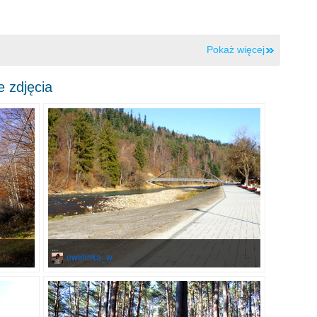
Pokaż więcej
 zdjęcia
...
ewelinka_w