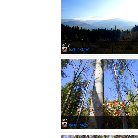
góry
ewelinka_w
las
ewelinka_w