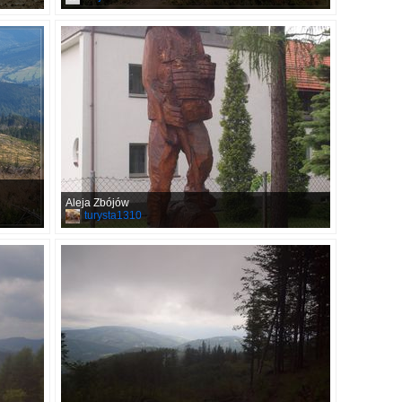
Aleja Zbójów
turysta1310