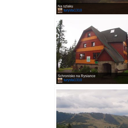
Na szlaku
turysta1310
Schronisko na Rysiance
turysta1310