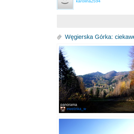
karolina2594
Węgierska Górka: ciekawe
panorama
ewelinka_w