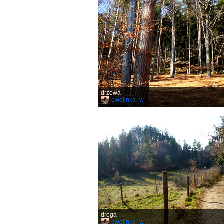
drzewa
ewelinka_w
droga
ewelinka_w