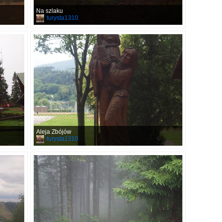
Na szlaku
turysta1310
Aleja Zbójów
turysta1310