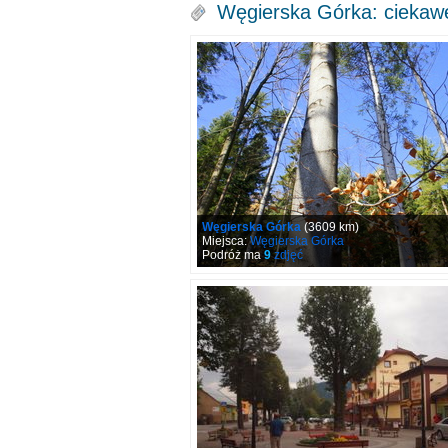
Węgierska Górka: ciekaw
Węgierska Górka
(3609 km)
Miejsca:
Węgierska Górka
Podróż ma
9
zdjęć