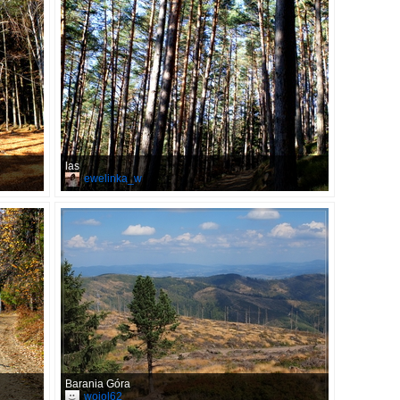
las
ewelinka_w
Barania Góra
wojol62