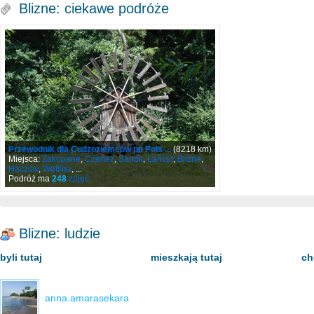
Blizne: ciekawe podróże
Przewodnik dla Cudzoziemców po Pols ...
(8218 km)
Miejsca:
Zakopane
,
Czerteż
,
Sanok
,
Łańcut
,
Blizne
,
Haczów
,
Wetlina
, ...
Podróż ma
248
zdjęć
Blizne: ludzie
byli tutaj
mieszkają tutaj
ch
anna.amarasekara