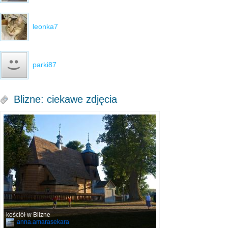
leonka7
parki87
Blizne: ciekawe zdjęcia
kościół w Blizne
anna.amarasekara