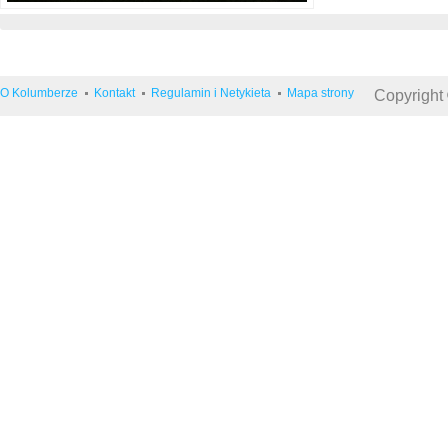
O Kolumberze
Kontakt
Regulamin i Netykieta
Mapa strony
Copyright