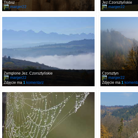
Trybsz
Jez.Czorsztyńskie
marger22
marger22
Zamglone Jez. Czorsztyńskie
Czorsztyn
marger22
marger22
Zdjęcie ma
1
komentarz
Zdjęcie ma
1
komenta