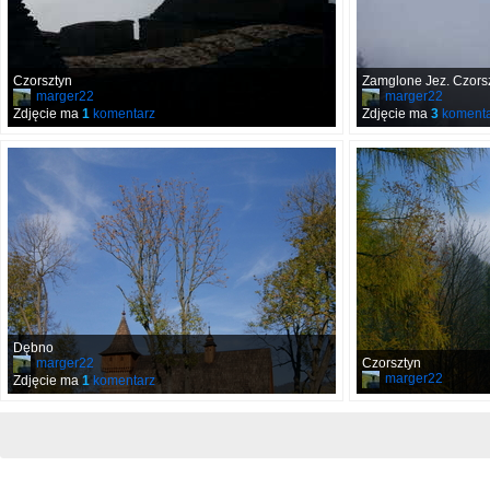
Czorsztyn
Zamglone Jez. Czors
marger22
marger22
Zdjęcie ma
1
komentarz
Zdjęcie ma
3
komenta
Dębno
marger22
Czorsztyn
marger22
Zdjęcie ma
1
komentarz