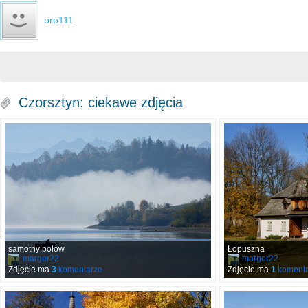
oro111
Czorsztyn: ciekawe zdjęcia
samotny połów
Łopuszna
marger22
marger22
Zdjęcie ma
3
komentarze
Zdjęcie ma
1
komenta