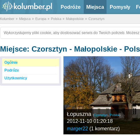
Podróże
Miejsca
Pomysły
F
Kolumber
Miejsca
Europa
Polska
Małopolskie
Czorsztyn
Wykorzystujemy pliki cookie, aby dostosować serwis do Twoich potrzeb. Możesz 
Miejsce: Czorsztyn - Małopolskie - Pol
Ogólnie
Podróże
Użytkownicy
Łopuszna
(
Czorsztyn
,
Polska
)
2012-11-10 01:20:18
marger22
(
1 komentarz
)