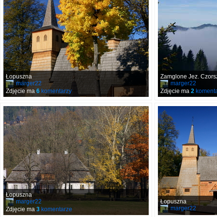
Łopuszna
Zamglone Jez. Czors
marger22
marger22
Zdjęcie ma
6
komentarzy
Zdjęcie ma
2
komenta
Łopuszna
marger22
Łopuszna
marger22
Zdjęcie ma
3
komentarze