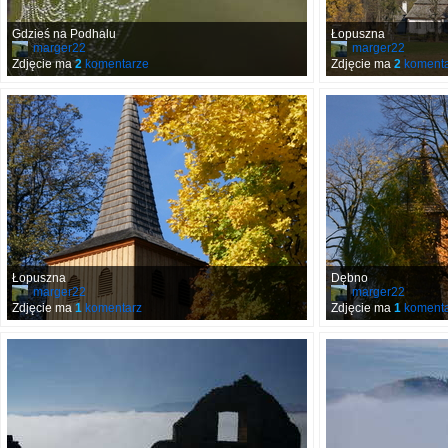
Gdzieś na Podhalu
Łopuszna
marger22
marger22
Zdjęcie ma
2
komentarze
Zdjęcie ma
2
komenta
Łopuszna
Dębno
marger22
marger22
Zdjęcie ma
1
komentarz
Zdjęcie ma
1
komenta