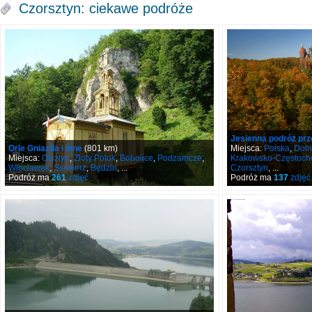
Czorsztyn: ciekawe podróże
Jesienna podróż prz
Orle Gniazda i inne
(801 km)
Miejsca:
Polska
,
Doln
Miejsca:
Olsztyn
,
Złoty Potok
,
Bobolice
,
Podzamcze
,
Krakowsko-Częstoc
Włocławek
,
Siewierz
,
Będzin
, ...
Czorsztyn
, ...
Podróż ma
261
zdjęć
Podróż ma
137
zdjęć