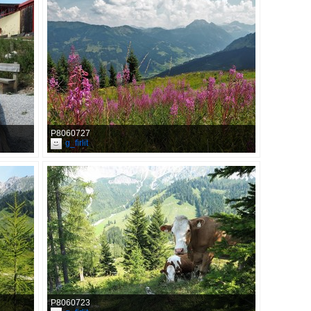
P8060727
g_firlit
P8060723