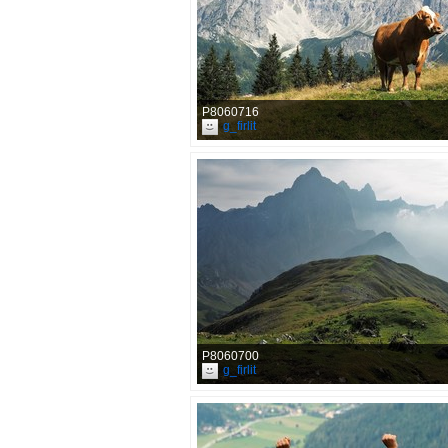
P8060716
g_firlit
P8060700
g_firlit