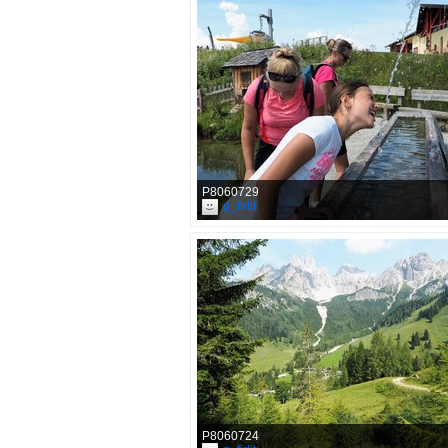
P8060729
g_firlit
P8060724