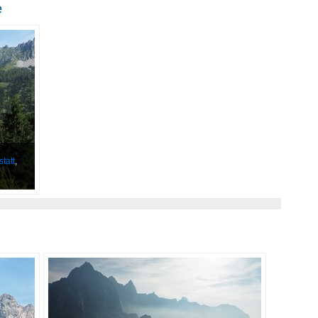
e
statt
,