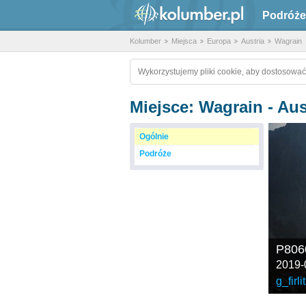
Podróże
Kolumber
Miejsca
Europa
Austria
Wagrain
Wykorzystujemy pliki cookie, aby dostosować
Miejsce: Wagrain - Aus
Ogólnie
Podróże
P806
2019-
g_firlit