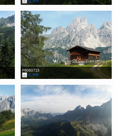
g_firlit
P8060715
g_firlit