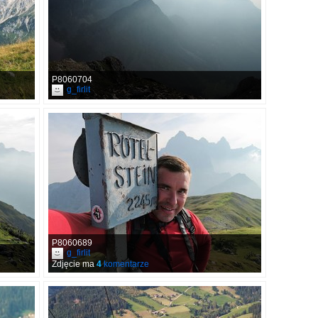
P8060704
g_firlit
P8060689
g_firlit
Zdjęcie ma
4
komentarze