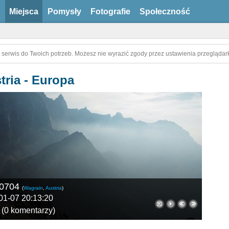
Miejsca
Pomysły
Fotografie
Społeczność
 serwis do Twoich potrzeb. Możesz nie wyrazić zgody przez ustawienia przeglądark
tria - Europa
0704
(
Wagrain
,
Austria
)
01-07 20:13:20
(
0 komentarzy
)