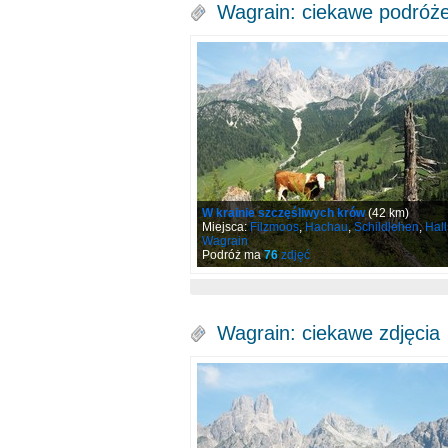
Wagrain: ciekawe podróż
W krainie szczęśliwych krów
(42 km)
Miejsca:
Filzmoos
,
Hachau
,
Schildlehen
,
Hall
Wagrain
Podróż ma
76
zdjęć
Wagrain: ciekawe zdjęcia