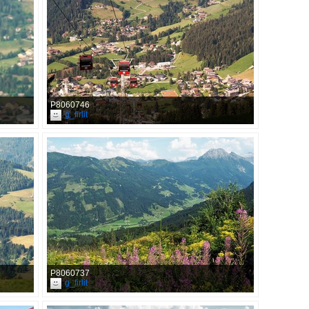
P8060746
g_firlit
P8060737
g_firlit