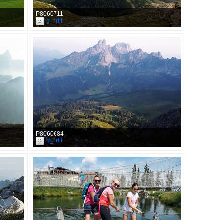
P8060711
g_firlit
P8060684
g_firlit