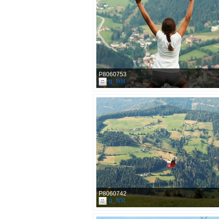
P8060753
g_firlit
P8060742
g_firlit