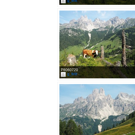
g_firlit
P8060720
g_firlit