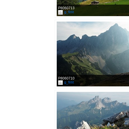
P8060713
g_firlit
P8060710
g_firlit