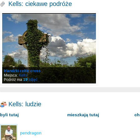
Kells: ciekawe podróże
Irlandzki celtic cross
Miejsca:
Kells
Podróż ma
19
zdjęć
Kells: ludzie
byli tutaj
mieszkają tutaj
ch
pendragon