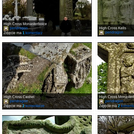
High Cross Monasterboice
pendragon
High Cross Kells
pendragon
Zdjęcie ma
1
komentarz
High Cross Cashel
High Cross Monaster
pendragon
pendragon
Zdjęcie ma
2
komentarze
Zdjęcie ma
2
komenta