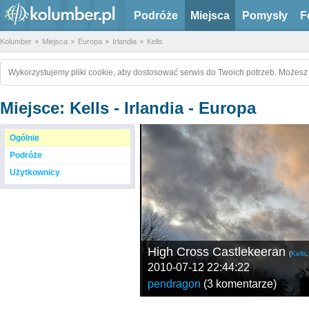
Podróże
Miejsca
Pomysły
F
Kolumber
Miejsca
Europa
Irlandia
Kells
Wykorzystujemy pliki cookie, aby dostosować serwis do Twoich potrzeb. Możesz 
Miejsce: Kells - Irlandia - Europa
Ogólnie
Podróże
Użytkownicy
High Cross Castlekeeran
(
Kells
2010-07-12 22:44:22
pendragon
(
3 komentarze
)