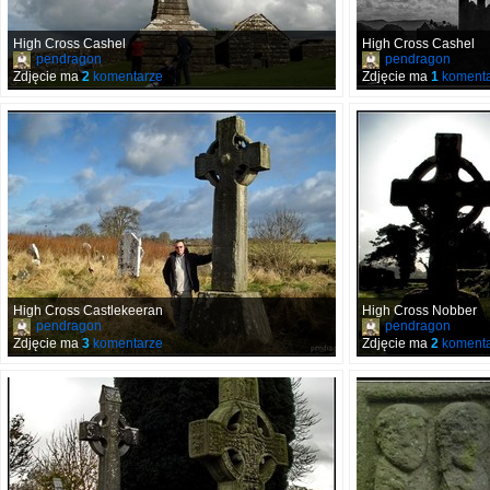
High Cross Cashel
High Cross Cashel
pendragon
pendragon
Zdjęcie ma
2
komentarze
Zdjęcie ma
1
komenta
High Cross Castlekeeran
High Cross Nobber
pendragon
pendragon
Zdjęcie ma
3
komentarze
Zdjęcie ma
2
komenta