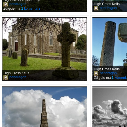
High Cross Yellow Furze
pendragon
High Cross Kells
pendragon
Zdjęcie ma
1
komentarz
High Cross Kells
High Cross Kells
pendragon
pendragon
Zdjęcie ma
1
komenta