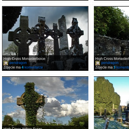
High Cross Monasterboice
High Cross Monaster
pendragon
pendragon
Zdjęcie ma
4
komentarze
Zdjęcie ma
3
komenta