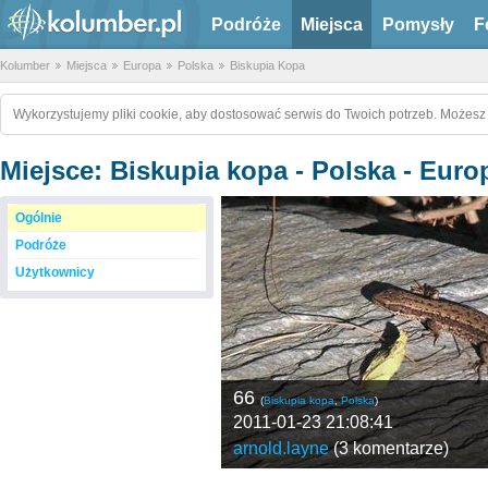
Podróże
Miejsca
Pomysły
F
Kolumber
Miejsca
Europa
Polska
Biskupia Kopa
Wykorzystujemy pliki cookie, aby dostosować serwis do Twoich potrzeb. Możesz 
Miejsce: Biskupia kopa - Polska - Euro
Ogólnie
Podróże
Użytkownicy
66
(
Biskupia kopa
,
Polska
)
2011-01-23 21:08:41
arnold.layne
(
3 komentarze
)