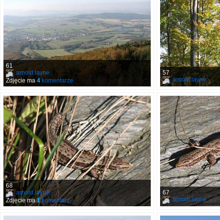
61
arnold.layne
57
arnold.layne
Zdjęcie ma
4
komentarze
68
arnold.layne
67
arnold.layne
Zdjęcie ma
1
komentarz