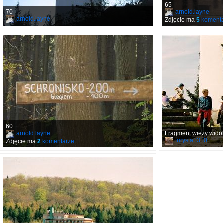
65
70
arnold.layne
arnold.layne
Zdjęcie ma
5
komenta
60
arnold.layne
Fragment wieży widok
turysta1310
Zdjęcie ma
2
komentarze