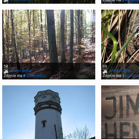
Zdjęcie ma
7
komenta
58
69
arnold.layne
arnold.layne
Zdjęcie ma
8
komentarzy
Zdjęcie ma
4
komenta