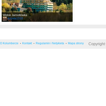
Widok Jarnołtówka
turysta1310
O Kolumberze
Kontakt
Regulamin i Netykieta
Mapa strony
Copyright