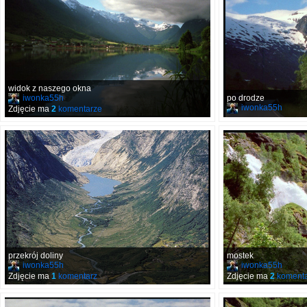
widok z naszego okna
iwonka55h
po drodze
iwonka55h
Zdjęcie ma
2
komentarze
przekrój doliny
mostek
iwonka55h
iwonka55h
Zdjęcie ma
1
komentarz
Zdjęcie ma
2
komenta