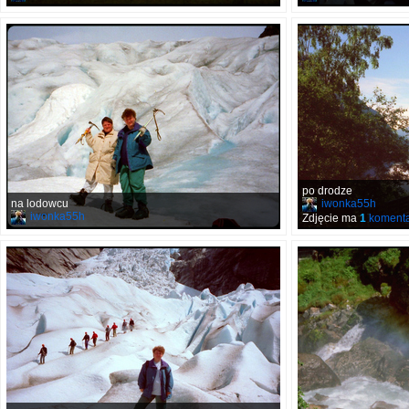
po drodze
na lodowcu
iwonka55h
iwonka55h
Zdjęcie ma
1
komenta