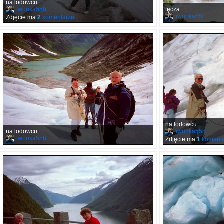
na lodowcu
iwonka55h
tęcza
iwonka55h
Zdjęcie ma
2
komentarze
na lodowcu
na lodowcu
iwonka55h
iwonka55h
Zdjęcie ma
1
komenta