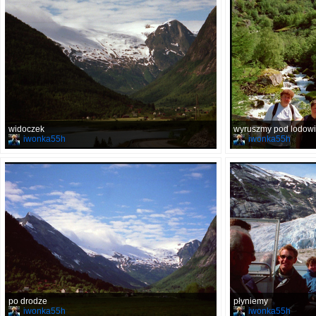
widoczek
wyruszmy pod lodow
iwonka55h
iwonka55h
po drodze
płyniemy
iwonka55h
iwonka55h