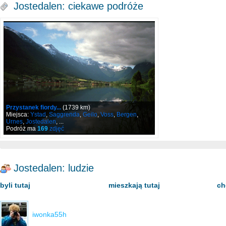
Jostedalen: ciekawe podróże
Przystanek fiordy...
(1739 km)
Miejsca:
Ystad
,
Saggrenda
,
Geilo
,
Voss
,
Bergen
,
Urnes
,
Jostedalen
, ...
Podróż ma
169
zdjęć
Jostedalen: ludzie
byli tutaj
mieszkają tutaj
ch
iwonka55h