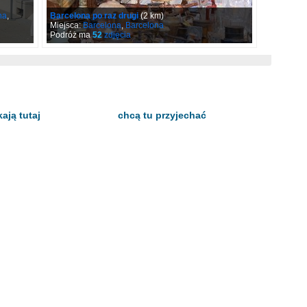
na
,
Barcelona po raz drugi
(2 km)
Miejsca:
Barcelona
,
Barcelona
Podróż ma
52
zdjęcia
ają tutaj
chcą tu przyjechać