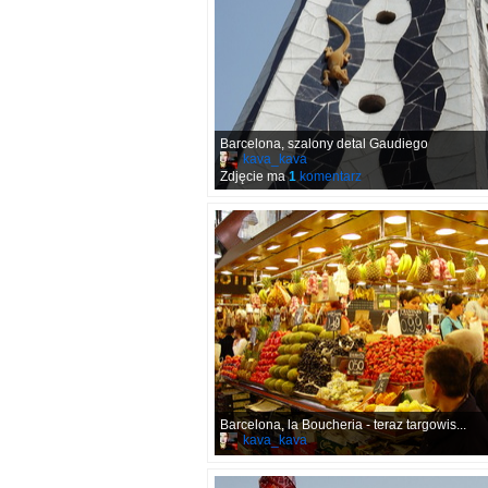
Barcelona, szalony detal Gaudiego
kava_kava
Zdjęcie ma
1
komentarz
Barcelona, la Boucheria - teraz targowis...
kava_kava