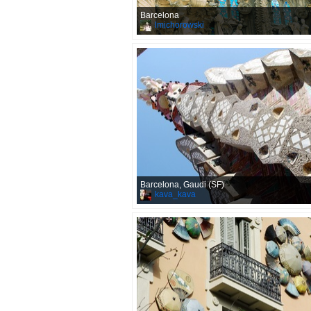
Barcelona
lmichorowski
Barcelona, Gaudi (SF)
kava_kava