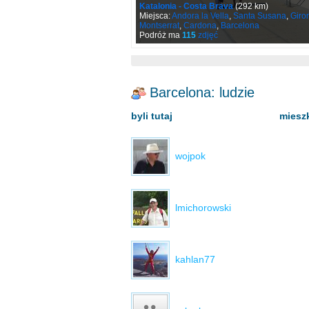
Katalonia - Costa Brava
(292 km)
Miejsca:
Andora la Vella
,
Santa Susana
,
Giro
Montserrat
,
Cardona
,
Barcelona
Podróż ma
115
zdjęć
Barcelona: ludzie
byli tutaj
mieszk
wojpok
lmichorowski
kahlan77