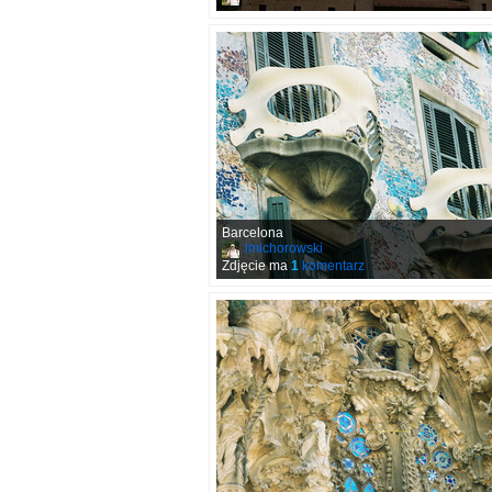
Barcelona
lmichorowski
Zdjęcie ma
1
komentarz