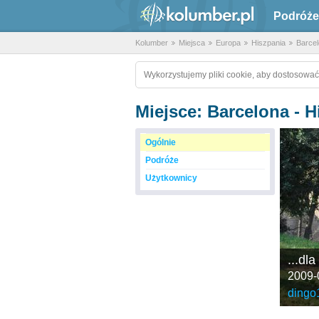
Podróże
Kolumber
Miejsca
Europa
Hiszpania
Barce
Wykorzystujemy pliki cookie, aby dostosować
Miejsce: Barcelona - H
Ogólnie
Podróże
Użytkownicy
...dl
2009-
dingo