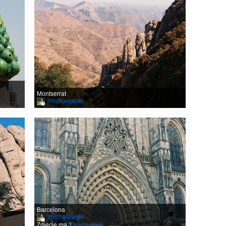
Montserrat
lmichorowski
Barcelona
lmichorowski
Zdjęcie ma
1
komentarz