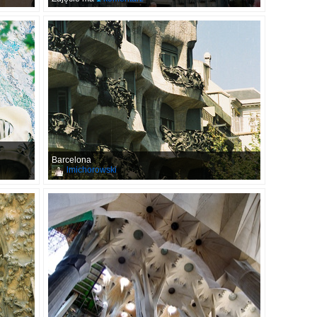
Barcelona
lmichorowski