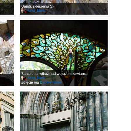
Gaudi, sklepienia SF
kava_kava
Barcelona, witraż nad wejściem kawiarn...
kava_kava
Zdjęcie ma
2
komentarze