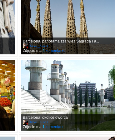
Barcelona, panorama zza wież Sagrada Fa...
kava_kava
Zdjęcie ma
4
komentarze
Barcelona, okolice dworca
kava_kava
Zdjęcie ma
1
komentarz