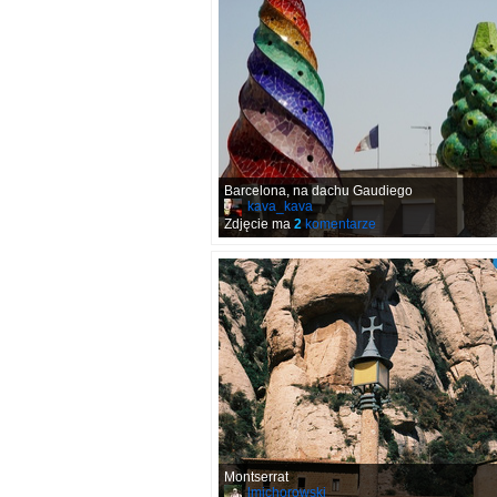
Barcelona, na dachu Gaudiego
kava_kava
Zdjęcie ma
2
komentarze
Montserrat
lmichorowski