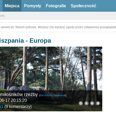
Miejsca
Pomysły
Fotografie
Społeczność
lona
 serwis do Twoich potrzeb. Możesz nie wyrazić zgody przez ustawienia przeglądark
iszpania - Europa
a miłośników rzeźby
(
Barcelona
,
Hiszpania
)
06-17 20:15:20
11
(
9 komentarzy
)