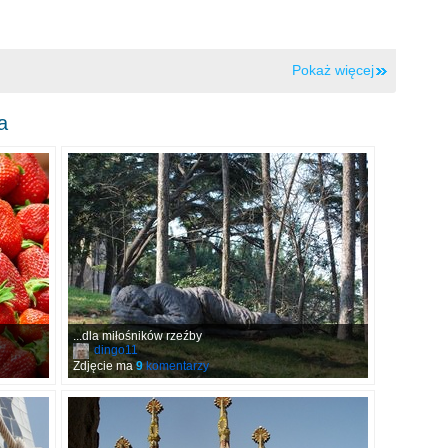
Pokaż więcej
a
...dla miłośników rzeźby
dingo11
Zdjęcie ma
9
komentarzy