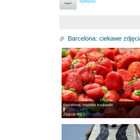
sylwylus
Barcelona: ciekawe zdjęci
Barcelona, majowe truskawki
kava_kava
Zdjęcie ma
1
komentarz