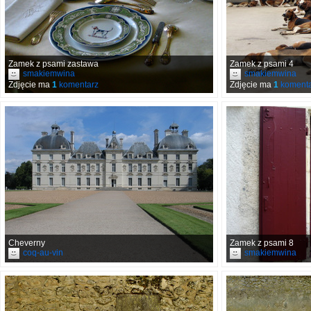
Zamek z psami zastawa
Zamek z psami 4
smakiemwina
smakiemwina
Zdjęcie ma
1
komentarz
Zdjęcie ma
1
komenta
Cheverny
Zamek z psami 8
coq-au-vin
smakiemwina