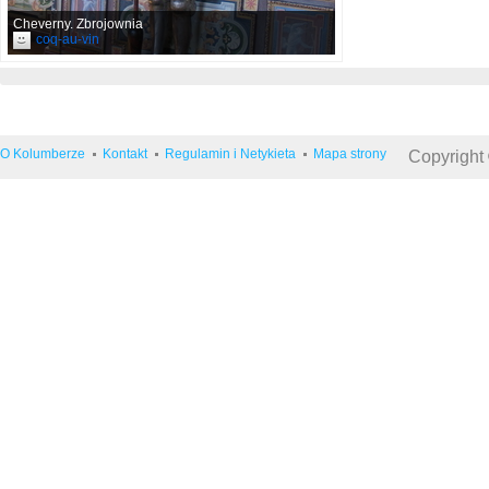
Cheverny. Zbrojownia
coq-au-vin
O Kolumberze
Kontakt
Regulamin i Netykieta
Mapa strony
Copyright