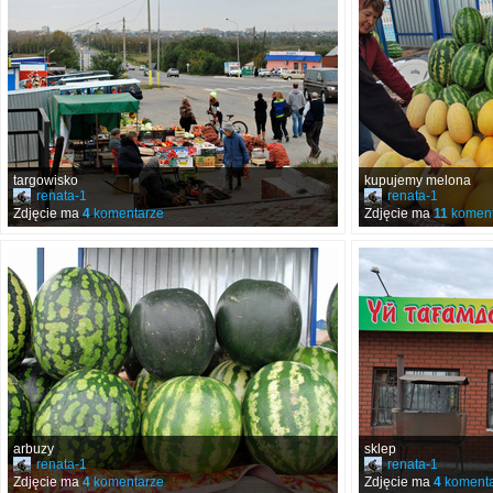
targowisko
kupujemy melona
renata-1
renata-1
Zdjęcie ma
4
komentarze
Zdjęcie ma
11
koment
arbuzy
sklep
renata-1
renata-1
Zdjęcie ma
4
komentarze
Zdjęcie ma
4
komenta