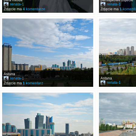
para młoda
pamiątkowe zdjecie
renata-1
renata-1
Zdjęcie ma
4
komentarze
Zdjęcie ma
1
komenta
Astana
renata-1
Astana
renata-1
Zdjęcie ma
1
komentarz