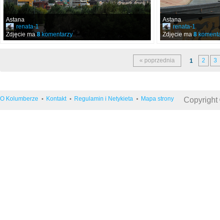
Astana
Astana
renata-1
renata-1
Zdjęcie ma
8
komentarzy
Zdjęcie ma
8
komenta
« poprzednia
2
3
1
O Kolumberze
Kontakt
Regulamin i Netykieta
Mapa strony
Copyright