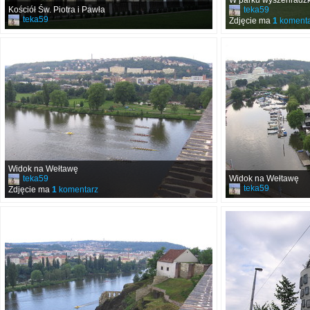
W parku wyszehradz
Kościół Św. Piotra i Pawła
teka59
teka59
Zdjęcie ma
1
komenta
Widok na Wełtawę
teka59
Widok na Wełtawę
teka59
Zdjęcie ma
1
komentarz