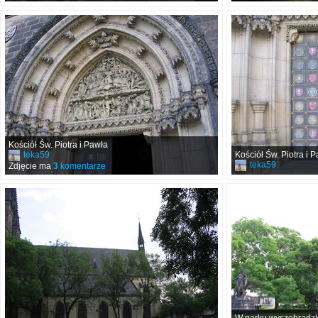
Kościół Św. Piotra i Pawła
teka59
Kościół Św. Piotra i 
teka59
Zdjęcie ma
3
komentarze