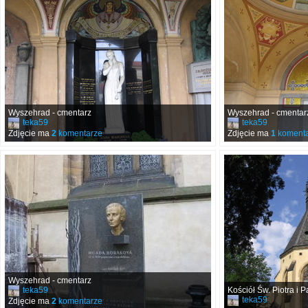
Wyszehrad - cmentarz
Wyszehrad - cmentar
teka59
teka59
Zdjęcie ma
2
komentarze
Zdjęcie ma
1
komenta
Wyszehrad - cmentarz
teka59
Kościół Św. Piotra i 
teka59
Zdjęcie ma
2
komentarze