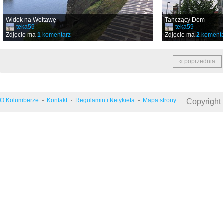
Widok na Wełtawę
Tańczący Dom
teka59
teka59
Zdjęcie ma
1
komentarz
Zdjęcie ma
2
komenta
« poprzednia
O Kolumberze
Kontakt
Regulamin i Netykieta
Mapa strony
Copyright