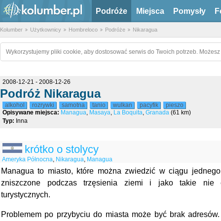
Podróże
Miejsca
Pomysły
F
Kolumber
Użytkownicy
Hombreloco
Podróże
Nikaragua
Wykorzystujemy pliki cookie, aby dostosować serwis do Twoich potrzeb. Możesz 
2008-12-21 - 2008-12-26
Podróż Nikaragua
alkohol
rozrywki
samotna
tanio
wulkan
pacyfik
pieszo
Opisywane miejsca:
Managua
,
Masaya
,
La Boquita
,
Granada
(61 km)
Typ:
Inna
krótko o stolycy
Ameryka Północna
,
Nikaragua
,
Managua
Managua to miasto, które można zwiedzić w ciągu jednego 
zniszczone podczas trzęsienia ziemi i jako takie nie of
turystycznych.
Problemem po przybyciu do miasta może być brak adresów.