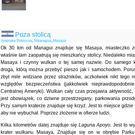
Poza stolicą
Ameryka Północna
,
Nikaragua
,
Masaya
Ok 30 km od Managui znajduje się Masaya, miasteczko z
właśnie tam zaopatrują się mieszkańcy stolicy. Niedaleko mia
Masaya i czynny wulkan o tej samej nazwie. Do samego k
droga, którą można przebyć pieszo jak i samochodem. Porusz
zbyt mile widziane przez strażników, aczkolwiek nikt tego 
względów bezpieczeństwa (jakkolwiek nieprawdopodobnie
Centralnej Ameryki). Wulkan cały czas przejawia aktywność, 
jest obowiązek, co dziwne przestrzegany, parkowania przo
Przy samym kraterze znajduje się krzyż. Jest to miejsce gdzi
aby nie wybuchał. Poprzez złożenie w ofierze ludzi.
Kilka kilometrów dalej znajduje się
Laguna Apoyo.
Jest to wy
krater wulkanu Masaya. Znajduje się on w obrębie Park