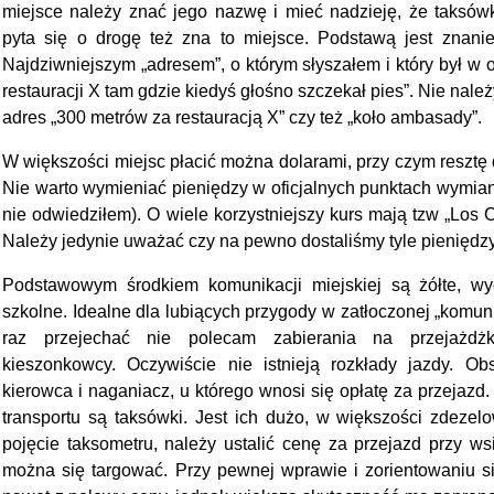
miejsce należy znać jego nazwę i mieć nadzieję, że taksówk
pyta się o drogę też zna to miejsce. Podstawą jest znanie
Najdziwniejszym „adresem”, o którym słyszałem i który był w o
restauracji X tam gdzie kiedyś głośno szczekał pies”. Nie należ
adres „300 metrów za restauracją X” czy też „koło ambasady”.
W większości miejsc płacić można dolarami, przy czym reszt
Nie warto wymieniać pieniędzy w oficjalnych punktach wymia
nie odwiedziłem). O wiele korzystniejszy kurs mają tzw „Los Co
Należy jedynie uważać czy na pewno dostaliśmy tyle pieniędzy 
Podstawowym środkiem komunikacji miejskiej są żółte, 
szkolne. Idealne dla lubiących przygody w zatłoczonej „komunik
raz przejechać nie polecam zabierania na przejażd
kieszonkowcy. Oczywiście nie istnieją rozkłady jazdy. O
kierowca i naganiacz, u którego wnosi się opłatę za przejaz
transportu są taksówki. Jest ich dużo, w większości zdezelow
pojęcie taksometru, należy ustalić cenę za przejazd przy w
można się targować. Przy pewnej wprawie i zorientowaniu 