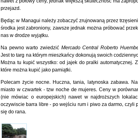
nawet z połowy ceny, jednak większą skuteczność ma zaprop
przejazd.
Będąc w Managui należy zobaczyć zrujnowaną przez trzęsieni
środka jest zabroniony, zawsze jednak można próbować przek
nas w drodze wyjątku.
Na pewno warto zwiedzić
Mercado Central Roberto Huemb
Jest to targ na którym mieszkańcy dokonują swoich codzienny
Można tu kupić wszystko: od jajek do pralki automatycznej. Z
które można kupić jako pamiątki.
Polecam życie nocne. Huczna, tania, latynoska zabawa. Na
miasto w czwartek - tzw noche de mujeres. Ceny w porównan
(nie mówiac o europejskich) nawet w najdroższych lokalac
oczywiscie barra libre - po wejściu rum i piwo za darmo, czyli
się do rana.