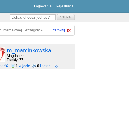
Logowanie
|
Rejestracja
i internetowej.
Szczegóły >
zamknij
m_marcinkowska
Magdalena
Punkty:
77
odróż
1
zdjęcie
0
komentarzy