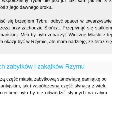
współczesny Tyber nie jest już taki sam jak ten XIX
oś z jego dawnego uroku...
ść się brzegiem Tybru, odbyć spacer w towarzystwie
rzeża przy zachodzie Słońca.. Przepłynąć się statkiem
ańskiej. Miło by było zobaczyć Wieczne Miasto z tej
m okazji być w Rzymie, ale mam nadzieję, że teraz się
ch zabytków i zakątków Rzymu
szą część miasta zabytkową stanowiącą pamiątkę po
antyjskim, jak i współczesną część słynącą z wielu
grzechem było by nie odwiedzić słynnych na całym