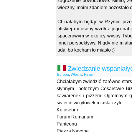
zagrożenie powodziowe. Mimo, że 
wieczny, moim zdaniem pozostało c
Chciałabym będąc w Rzymie przej
bliskiej mi osoby wzdłuż jego nab
spacerowym w okolicy wyspy Tyberi
innej perspektywy. Nigdy nie miała
uda, bo kocham to miasto :)
Zwiedzanie wspaniały
Europa
,
Włochy
,
Rzym
Chciałabym zwiedzić zarówno star
słynnym i potężnym Cesarstwie Biz
kawiarenek i pizzerii. Ogromnym 
świecie wizytówek miasta czyli:
Koloseum
Forum Romanum
Panteonu
Piazza Navona