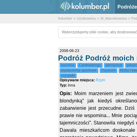
Podróże
Kolumber
Użytkownicy
M_Marcinkowska
Pod
Wykorzystujemy pliki cookie, aby dostosować
2008-06-23
Podróż Podróż moich 
kuchnia
Centralwings
pensjonat
piesz
wydarzenia sportowe
muzeum
kluby i ka
rozrywki
Opisywane miejsca:
Rzym
Typ:
Inna
Opis:
Moim marzeniem jest zwied
blondynką” jak kiedyś określa
zabarwienie jest przecudne. Dziś 
prawie nie wspomina... Mnie poc
tajemniczości”. Stanowiła niegdyś 
Dawała mieszkańcom doskonałe m