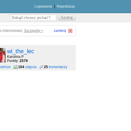
Logowanie
|
Rejestracja
i internetowej.
Szczegóły >
zamknij
wi_the_lec
Karolina P
Punkty:
2579
odróże
164
zdjęcia
25
komentarzy