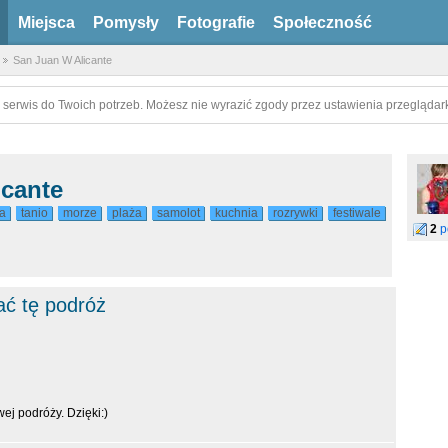
Miejsca
Pomysły
Fotografie
Społeczność
San Juan W Alicante
 serwis do Twoich potrzeb. Możesz nie wyrazić zgody przez ustawienia przeglądark
icante
a
tanio
morze
plaża
samolot
kuchnia
rozrywki
festiwale
2
p
ać tę podróż
wej podróży. Dzięki:)