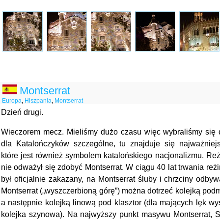
Montserrat
Europa
,
Hiszpania
,
Montserrat
Dzień drugi.
Wieczorem mecz. Mieliśmy dużo czasu więc wybraliśmy się d
dla Katalończyków szczególne, tu znajduje się najważniejsz
które jest również symbolem katalońskiego nacjonalizmu. Reż
nie odważył się zdobyć Montserrat. W ciągu 40 lat trwania reżi
był oficjalnie zakazany, na Montserrat śluby i chrzciny odby
Montserrat („wyszczerbioną górę”) można dotrzeć kolejką pod
a następnie kolejką linową pod klasztor (dla mających lęk wys
kolejka szynowa). Na najwyższy punkt masywu Montserrat, S