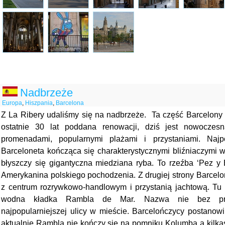
Nadbrzeże
Europa
,
Hiszpania
,
Barcelona
Z La Ribery udaliśmy się na nadbrzeże. Ta część Barcelony 
ostatnie 30 lat poddana renowacji, dziś jest nowoczesn
promenadami, popularnymi plażami i przystaniami. Najpo
Barceloneta kończąca się charakterystycznymi bliźniaczymi 
błyszczy się gigantyczna miedziana ryba. To rzeźba ‘Pez y 
Amerykanina polskiego pochodzenia. Z drugiej strony Barcelon
z centrum rozrywkowo-handlowym i przystanią jachtową. Tu 
wodna kładka Rambla de Mar. Nazwa nie bez prz
najpopularniejszej ulicy w mieście. Barcelończycy postanowi
aktualnie Rambla nie kończy się na pomniku Kolumba a kilka