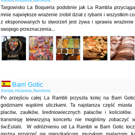
Europa
,
Hiszpania
,
Barcelona
Targowisko La Boqueria podobnie jak La Rambla przyciąga 
mnie największe wrażenie zrobił dział z rybami i wszystkim c
z eksponowanych tu stworzeń jest żywa i sprawia wrażenie
swojego przeznaczenia...
Barri Gotic
Europa
,
Hiszpania
,
Barcelona
Po przejściu całej La Rambli przyszła kolej na Barri Got
godzinami wąskimi uliczkami. Ta najstarsza część miasta
placów, zaułków, średniowiecznych pałaców i kościołów.
transmisję telewizyjną koncertu nie mogliśmy zobaczyć w
św.Eulalii. W odróżnieniu od La Rambli w Barri Gotic tocz
można przyjrzeć się mieszkańcom, muzykom, malarzom, k