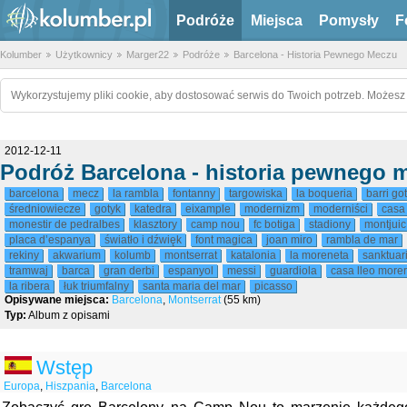
Podróże
Miejsca
Pomysły
F
Kolumber
Użytkownicy
Marger22
Podróże
Barcelona - Historia Pewnego Meczu
Wykorzystujemy pliki cookie, aby dostosować serwis do Twoich potrzeb. Możesz 
2012-12-11
Podróż Barcelona - historia pewnego 
barcelona
mecz
la rambla
fontanny
targowiska
la boqueria
barri got
średniowiecze
gotyk
katedra
eixample
modernizm
moderniści
casa 
monestir de pedralbes
klasztory
camp nou
fc botiga
stadiony
montjuic
placa d’espanya
światło i dźwięk
font magica
joan miro
rambla de mar
rekiny
akwarium
kolumb
montserrat
katalonia
la moreneta
sanktuar
tramwaj
barca
gran derbi
espanyol
messi
guardiola
casa lleo more
la ribera
łuk triumfalny
santa maria del mar
picasso
Opisywane miejsca:
Barcelona
,
Montserrat
(55 km)
Typ:
Album z opisami
Wstęp
Europa
,
Hiszpania
,
Barcelona