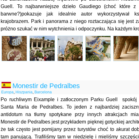
Guell. To najbarwniejsze dzieło Gaudiego (choć które z 
barwne?)pokazuje jak idealnie autor wykorzystywał ks
krajobrazem. Park i panorama z niego roztaczająca się jest 
próżno szukać w nim wytchnienia i odpoczynku. Na każdym kr
Monestir de Pedralbes
Europa
,
Hiszpania
,
Barcelona
Po ruchliwym Eixample i zatłoczonym Parku Guell spokój 
Santa Maria de Pedralbes. To jeden z najbardziej zacisz
antidotum na tłumy spotykane przy innych atrakcjach mi
Monestir de Pedralbes jest przykładem pięknej gotyckiej archite
że tak często jest pomijany przez turystów choć to akurat d
tam panującą. Trafiliśmy tam w niedzielę i mieliśmy szczęści