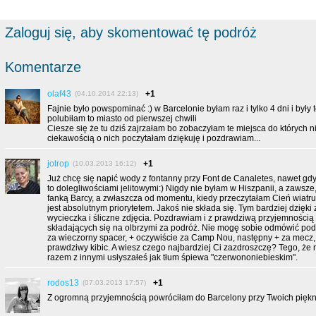
Zaloguj się, aby skomentować tę podróż
Komentarze
olaf43
+1
(04.10.2014 22:13)
Fajnie było powspominać :) w Barcelonie byłam raz i tylko 4 dni i były t
polubiłam to miasto od pierwszej chwili
Ciesze się że tu dziś zajrzałam bo zobaczyłam te miejsca do których ni
ciekawością o nich poczytałam dziękuję i pozdrawiam...
jolrop
+1
(10.03.2013 16:12)
Już chcę się napić wody z fontanny przy Font de Canaletes, nawet gd
to dolegliwościami jelitowymi:) Nigdy nie byłam w Hiszpanii, a zawsz
fanką Barcy, a zwłaszcza od momentu, kiedy przeczytałam Cień wiatr
jest absolutnym priorytetem. Jakoś nie składa się. Tym bardziej dzięki z
wycieczka i śliczne zdjęcia. Pozdrawiam i z prawdziwą przyjemnością 
składających się na olbrzymi za podróż. Nie mogę sobie odmówić po
za wieczorny spacer, + oczywiście za Camp Nou, następny + za mecz,
prawdziwy kibic. A wiesz czego najbardziej Ci zazdroszczę? Tego, że 
razem z innymi usłyszałeś jak tłum śpiewa "czerwononiebieskim".
rodos13
+1
(07.03.2013 17:57)
Z ogromną przyjemnością powróciłam do Barcelony przy Twoich piękny