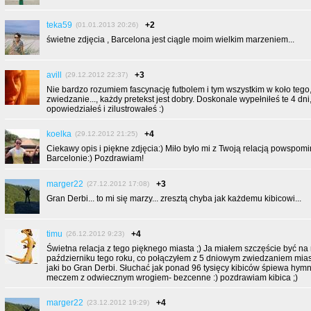
teka59
+2
(01.01.2013 20:26)
świetne zdjęcia , Barcelona jest ciągle moim wielkim marzeniem...
avill
+3
(29.12.2012 22:37)
Nie bardzo rozumiem fascynację futbolem i tym wszystkim w koło tego
zwiedzanie..., każdy pretekst jest dobry. Doskonale wypełniłeś te 4 dni
opowiedziałeś i zilustrowałeś :)
koelka
+4
(29.12.2012 21:25)
Ciekawy opis i piękne zdjęcia:) Miło było mi z Twoją relacją powspom
Barcelonie:) Pozdrawiam!
marger22
+3
(27.12.2012 17:08)
Gran Derbi... to mi się marzy... zresztą chyba jak każdemu kibicowi...
timu
+4
(26.12.2012 9:23)
Świetna relacja z tego pięknego miasta ;) Ja miałem szczęście być n
październiku tego roku, co połączyłem z 5 dniowym zwiedzaniem miast
jaki bo Gran Derbi. Słuchać jak ponad 96 tysięcy kibiców śpiewa hym
meczem z odwiecznym wrogiem- bezcenne :) pozdrawiam kibica ;)
marger22
+4
(23.12.2012 19:29)