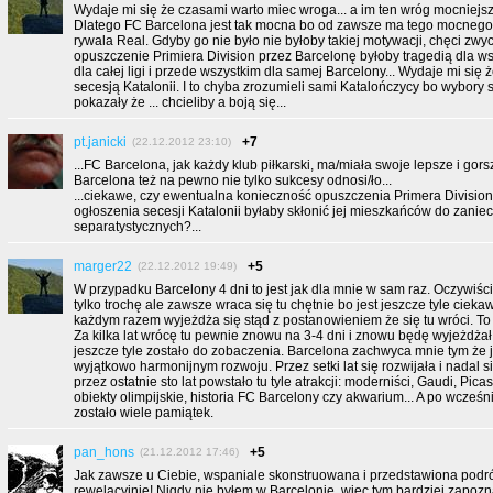
Wydaje mi się że czasami warto miec wroga... a im ten wróg mocniejszy
Dlatego FC Barcelona jest tak mocna bo od zawsze ma tego mocneg
rywala Real. Gdyby go nie było nie byłoby takiej motywacji, chęci zwyc
opuszczenie Primiera Division przez Barcelonę byłoby tragedią dla ws
dla całej ligi i przede wszystkim dla samej Barcelony... Wydaje mi się ż
secesją Katalonii. I to chyba zrozumieli sami Katalończycy bo wybory
pokazały że ... chcieliby a boją się...
pt.janicki
+7
(22.12.2012 23:10)
...FC Barcelona, jak każdy klub piłkarski, ma/miała swoje lepsze i gors
Barcelona też na pewno nie tylko sukcesy odnosi/ło...
...ciekawe, czy ewentualna konieczność opuszczenia Primera Divisi
ogłoszenia secesji Katalonii byłaby skłonić jej mieszkańców do zanie
separatystycznych?...
marger22
+5
(22.12.2012 19:49)
W przypadku Barcelony 4 dni to jest jak dla mnie w sam raz. Oczywiś
tylko trochę ale zawsze wraca się tu chętnie bo jest jeszcze tyle cieka
każdym razem wyjeżdża się stąd z postanowieniem że się tu wróci. To
Za kilka lat wrócę tu pewnie znowu na 3-4 dni i znowu będę wyjeżdża
jeszcze tyle zostało do zobaczenia. Barcelona zachwyca mnie tym że 
wyjątkowo harmonijnym rozwoju. Przez setki lat się rozwijała i nadal s
przez ostatnie sto lat powstało tu tyle atrakcji: moderniści, Gaudi, Pica
obiekty olimpijskie, historia FC Barcelony czy akwarium... A po wcześ
zostało wiele pamiątek.
pan_hons
+5
(21.12.2012 17:46)
Jak zawsze u Ciebie, wspaniale skonstruowana i przedstawiona podróż
rewelacyjnie! Nigdy nie byłem w Barcelonie, więc tym bardziej zapoz