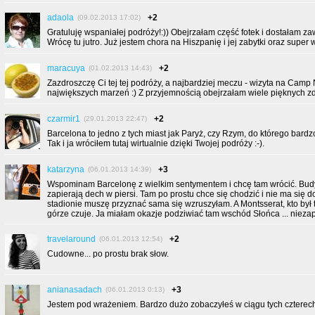
adaola
+2
(09.02.2013 17:02)
Gratuluję wspaniałej podróży!:)) Obejrzałam część fotek i dostałam za
Wrócę tu jutro. Już jestem chora na Hiszpanię i jej zabytki oraz super w
maracuya
+2
(01.02.2013 14:43)
Zazdroszczę Ci tej tej podróży, a najbardziej meczu - wizyta na Camp
największych marzeń :) Z przyjemnością obejrzałam wiele pięknych zdj
czarmir1
+2
(29.01.2013 22:47)
Barcelona to jedno z tych miast jak Paryż, czy Rzym, do którego bardz
Tak i ja wróciłem tutaj wirtualnie dzięki Twojej podróży :-).
katarzyna
+3
(06.01.2013 14:39)
Wspominam Barcelonę z wielkim sentymentem i chcę tam wrócić. Bu
zapierają dech w piersi. Tam po prostu chce się chodzić i nie ma się 
stadionie muszę przyznać sama się wzruszyłam. A Montsserat, kto był 
górze czuje. Ja miałam okazje podziwiać tam wschód Słońca ... nieza
travelaround
+2
(06.01.2013 12:54)
Cudowne... po prostu brak słow.
anianasadach
+3
(06.01.2013 0:13)
Jestem pod wrażeniem. Bardzo dużo zobaczyłeś w ciągu tych czterech d