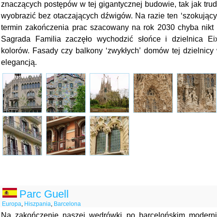
znaczących postępów w tej gigantycznej budowie, tak jak trud
wyobrazić bez otaczających dźwigów. Na razie ten ‘szokujący
termin zakończenia prac szacowany na rok 2030 chyba nikt n
Sagrada Familia zaczęło wychodzić słońce i dzielnica Ei
kolorów. Fasady czy balkony ‘zwykłych’ domów tej dzielnicy
elegancją.
Parc Guell
Europa
,
Hiszpania
,
Barcelona
Na zakończenie naszej wędrówki po barcelońskim moderni