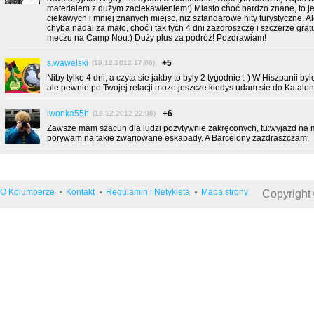
materiałem z dużym zaciekawieniem:) Miasto choć bardzo znane, to j
ciekawych i mniej znanych miejsc, niż sztandarowe hity turystyczne. Al
chyba nadal za mało, choć i tak tych 4 dni zazdroszczę i szczerze gratu
meczu na Camp Nou:) Duży plus za podróż! Pozdrawiam!
s.wawelski
+5
(19.12.2012 17:06)
Niby tylko 4 dni, a czyta sie jakby to byly 2 tygodnie :-) W Hiszpanii by
ale pewnie po Twojej relacji moze jeszcze kiedys udam sie do Katalonii
iwonka55h
+6
(18.12.2012 22:08)
Zawsze mam szacun dla ludzi pozytywnie zakręconych, tu:wyjazd na me
porywam na takie zwariowane eskapady. A Barcelony zazdraszczam.
O Kolumberze
Kontakt
Regulamin i Netykieta
Mapa strony
Copyright