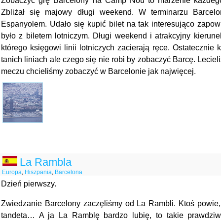
Zobaczyć grę Barcelony na Camp Nou to marzenie każdego 
Zbliżał się majowy długi weekend. W terminarzu Barcel
Espanyolem. Udało się kupić bilet na tak interesująco zapow
było z biletem lotniczym. Długi weekend i atrakcyjny kierune
którego księgowi linii lotniczych zacierają ręce. Ostatecznie k
tanich liniach ale czego się nie robi by zobaczyć Barcę. Leciel
meczu chcieliśmy zobaczyć w Barcelonie jak najwięcej.
La Rambla
Europa
,
Hiszpania
,
Barcelona
Dzień pierwszy.
Zwiedzanie Barcelony zaczęliśmy od La Rambli. Ktoś powie, ż
tandeta… A ja La Ramblę bardzo lubię, to takie prawdziw