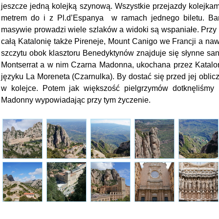
jeszcze jedną kolejką szynową. Wszystkie przejazdy kolejkam
metrem do i z Pl.d’Espanya w ramach jednego biletu. B
masywie prowadzi wiele szlaków a widoki są wspaniałe. Przy
całą Katalonię także Pireneje, Mount Canigo we Francji a naw
szczytu obok klasztoru Benedyktynów znajduje się słynne sa
Montserrat a w nim Czarna Madonna, ukochana przez Katal
języku La Moreneta (Czarnulka). By dostać się przed jej obli
w kolejce. Potem jak większość pielgrzymów dotknęliśmy k
Madonny wypowiadając przy tym życzenie.