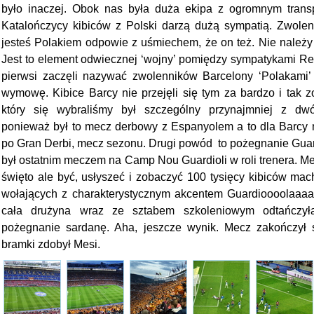
było inaczej. Obok nas była duża ekipa z ogromnym trans
Katalończycy kibiców z Polski darzą dużą sympatią. Zwolenn
jesteś Polakiem odpowie z uśmiechem, że on też. Nie należy
Jest to element odwiecznej ‘wojny’ pomiędzy sympatykami Rea
pierwsi zaczęli nazywać zwolenników Barcelony ‘Polakami’
wymowę. Kibice Barcy nie przejęli się tym za bardzo i tak z
który się wybraliśmy był szczególny przynajmniej z dw
ponieważ był to mecz derbowy z Espanyolem a to dla Barcy n
po Gran Derbi, mecz sezonu. Drugi powód to pożegnanie Guar
był ostatnim meczem na Camp Nou Guardioli w roli trenera. Me
święto ale być, usłyszeć i zobaczyć 100 tysięcy kibiców ma
wołających z charakterystycznym akcentem Guardioooolaaa
cała drużyna wraz ze sztabem szkoleniowym odtańczy
pożegnanie sardanę. Aha, jeszcze wynik. Mecz zakończył s
bramki zdobył Mesi.