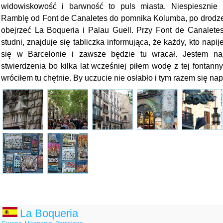
widowiskowość i barwność to puls miasta. Niespiesznie 
Ramblę od Font de Canaletes do pomnika Kolumba, po drodze 
obejrzeć La Boqueria i Palau Guell. Przy Font de Canaletes
studni, znajduje się tabliczka informująca, że każdy, kto napij
się w Barcelonie i zawsze będzie tu wracał. Jestem n
stwierdzenia bo kilka lat wcześniej piłem wodę z tej fontann
wróciłem tu chętnie. By uczucie nie osłabło i tym razem się n
La Boqueria