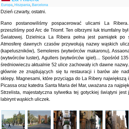
Europa
,
Hiszpania
,
Barcelona
Dzień czwarty, ostatni.
Rano postanowiliśmy pospacerować ulicami La Ribera
przeszliśmy pod Arc de Triomf. Ten olbrzymi łuk triumfalny b
Światowej. Dzielnica La Ribera pełna jest pamiątek po 
Atmosferę dawnych czasów przywołują nazwy wąskich ulicz
(kapeluszników), Semoleres (wytwórców makaronu), Assaonado
(wytwórców luster), Agullers (wytwórców igieł)… Spośród 135
średniowieczu aktualnie 52 ulice zachowały ich dawne nazwy. 
głównie ze znajdujących się tu restauracji i barów ale nad
sklepy. Magnesami, które przyciąga do La Ribery największą 
Picassa oraz katedra Santa Maria del Mar, uważana za najpięk
Strzelista, majestatyczna sylwetka tej gotyckiej świątyni jest
labirynt wąskich uliczek.