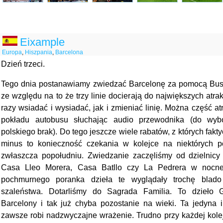
Eixample
Europa
,
Hiszpania
,
Barcelona
Dzień trzeci.
Tego dnia postanawiamy zwiedzać Barcelonę za pomocą Bus T
ze względu na to że trzy linie docierają do największych atra
razy wsiadać i wysiadać, jak i zmieniać linię. Można część a
pokładu autobusu słuchając audio przewodnika (do wybo
polskiego brak). Do tego jeszcze wiele rabatów, z których fakty
minus to konieczność czekania w kolejce na niektórych p
zwłaszcza popołudniu. Zwiedzanie zaczęliśmy od dzielnicy
Casa Lleo Morera, Casa Batllo czy La Pedrera w nocnej 
pochmurnego poranka dzieła te wyglądały trochę blado
szaleństwa. Dotarliśmy do Sagrada Familia. To dzieło 
Barcelony i tak już chyba pozostanie na wieki. Ta jedyna 
zawsze robi nadzwyczajne wrażenie. Trudno przy każdej kolej