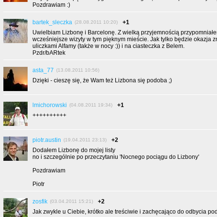
Pozdrawiam :)
bartek_sleczka
+1
(28.08.2011 10:20)
Uwielbiam Lizbonę i Barcelonę. Z wielką przyjemnością przypomniał
wcześniejsze wizyty w tym pięknym mieście. Jak tylko będzie okazja 
uliczkami Alfamy (także w nocy :)) i na ciasteczka z Belem.
Pzdr/bARtek
asta_77
(13.08.2011 10:56)
Dzięki - cieszę się, że Wam też Lizbona się podoba ;)
lmichorowski
+1
(04.08.2011 19:34)
++++++++++
piotr.austin
+2
(19.04.2011 23:13)
Dodałem Lizbonę do mojej listy
no i szczególnie po przeczytaniu 'Nocnego pociągu do Lizbony'
Pozdrawiam
Piotr
zosfik
+2
(03.04.2011 15:21)
Jak zwykle u Ciebie, krótko ale treściwie i zachęcająco do odbycia p