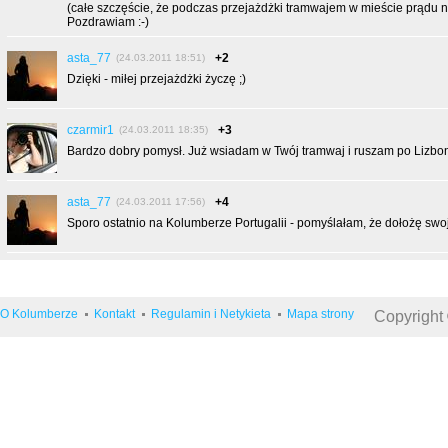
(całe szczęście, że podczas przejażdżki tramwajem w mieście prądu nie w
Pozdrawiam :-)
asta_77
+2
(24.03.2011 18:51)
Dzięki - miłej przejażdżki życzę ;)
czarmir1
+3
(24.03.2011 18:35)
Bardzo dobry pomysł. Już wsiadam w Twój tramwaj i ruszam po Lizboni
asta_77
+4
(24.03.2011 17:56)
Sporo ostatnio na Kolumberze Portugalii - pomyślałam, że dołożę swoj
O Kolumberze
Kontakt
Regulamin i Netykieta
Mapa strony
Copyright