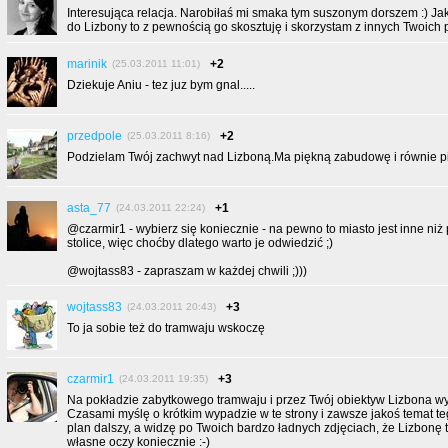
Interesująca relacja. Narobiłaś mi smaka tym suszonym dorszem :) Jak
do Lizbony to z pewnością go skosztuję i skorzystam z innych Twoich
marinik
+2
(25.03.2011 11:01)
Dziekuje Aniu - tez juz bym gnal.....
przedpole
+2
(25.03.2011 8:16)
Podzielam Twój zachwyt nad Lizboną.Ma piękną zabudowę i równie p
asta_77
+1
(24.03.2011 22:24)
@czarmir1 - wybierz się koniecznie - na pewno to miasto jest inne niż
stolice, więc choćby dlatego warto je odwiedzić ;)
@wojtass83 - zapraszam w każdej chwili ;)))
wojtass83
+3
(24.03.2011 20:43)
To ja sobie też do tramwaju wskoczę
czarmir1
+3
(24.03.2011 19:35)
Na pokładzie zabytkowego tramwaju i przez Twój obiektyw Lizbona wy
Czasami myślę o krótkim wypadzie w te strony i zawsze jakoś temat t
plan dalszy, a widzę po Twoich bardzo ładnych zdjęciach, że Lizbonę
własne oczy koniecznie :-)