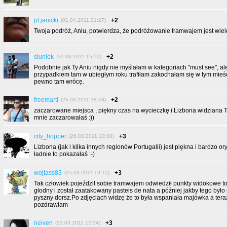
pt.janicki
+2
(01.04.2011 21:27)
Twoja podróż, Aniu, potwierdza, że podróżowanie tramwajem jest wie
siuniek
+2
(30.03.2011 15:50)
Podobnie jak Ty Aniu nigdy nie myślałam w kategoriach "must see", al
przypadkiem tam w ubiegłym roku trafiłam zakochałam się w tym mieśc
pewno tam wrócę.
freemarti
+2
(26.03.2011 18:18)
zaczarowane miejsca , piękny czas na wycieczkę i Lizbona widziana Tw
mnie zaczarowałaś :))
city_hopper
+3
(26.03.2011 10:30)
Lizbona (jak i kilka innych regionów Portugalii) jest piękna i bardzo o
ładnie to pokazałaś :-)
wojtass83
+3
(25.03.2011 19:12)
Tak człowiek pojeździł sobie tramwajem odwiedził punkty widokowe to 
głodny i został zaatakowany pasteis de nata a później jakby tego było 
pyszny dorsz.Po zdjęciach widzę że to była wspaniała majówka a teraz 
pozdrawiam
neiven
+3
(25.03.2011 12:54)