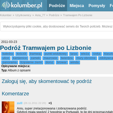
Podróże
Miejsca
Pomysły
F
Kolumber
Użytkownicy
Asta_77
Podróże
Tramwajem Po Lizbonie
Wykorzystujemy pliki cookie, aby dostosować serwis do Twoich potrzeb. Możesz 
2011-03-23
Podróż Tramwajem po Lizbonie
katedra
kościół
tramwaj
punkt widokowy
taras
wieża
rzeka
klaszt
ulice
kamienice
zamek
maurowie
twierdza
mury obronne
zdobywc
panorama
trzęsienie ziemi
dorsz
browar
winda
Opisywane miejsca:
Typ:
Album z opisami
Zaloguj się, aby skomentować tę podróż
Komentarze
avill
+1
(26.11.2011 22:20)
Aniu, super zrelacjonowana i zobrazowana podróż.
Gdybyś miała spędzić 2 tygodnie w Portugalii, to ile dni przeznaczyła