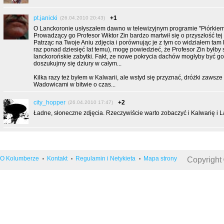
pt.janicki
+1
(26.04.2010 20:43)
O Lanckoronie usłyszałem dawno w telewizyjnym programie "Piórkiem
Prowadzący go Profesor Wiktor Zin bardzo martwił się o przyszłość tej
Patrząc na Twoje Aniu zdjęcia i porównując je z tym co widziałem tam k
raz ponad dziesięć lat temu), mogę powiedzieć, że Profesor Zin byłby 
lanckorońskie zabytki. Fakt, ze nowe pokrycia dachów mogłyby być gon
doszukujmy się dziury w całym...
Kilka razy też byłem w Kalwarii, ale wstyd się przyznać, dróżki zawsze
Wadowicami w bitwie o czas...
city_hopper
+2
(26.04.2010 17:47)
Ładne, słoneczne zdjęcia. Rzeczywiście warto zobaczyć i Kalwarię i L
O Kolumberze
Kontakt
Regulamin i Netykieta
Mapa strony
Copyright