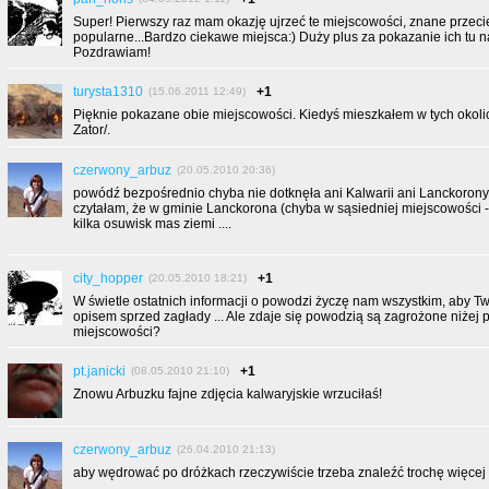
Super! Pierwszy raz mam okazję ujrzeć te miejscowości, znane przecie
popularne...Bardzo ciekawe miejsca:) Duży plus za pokazanie ich tu 
Pozdrawiam!
turysta1310
+1
(15.06.2011 12:49)
Pięknie pokazane obie miejscowości. Kiedyś mieszkałem w tych okol
Zator/.
czerwony_arbuz
(20.05.2010 20:36)
powódź bezpośrednio chyba nie dotknęła ani Kalwarii ani Lanckorony
czytałam, że w gminie Lanckorona (chyba w sąsiedniej miejscowości -
kilka osuwisk mas ziemi ....
city_hopper
+1
(20.05.2010 18:21)
W świetle ostatnich informacji o powodzi życzę nam wszystkim, aby Two
opisem sprzed zagłady ... Ale zdaje się powodzią są zagrożone niżej
miejscowości?
pt.janicki
+1
(08.05.2010 21:10)
Znowu Arbuzku fajne zdjęcia kalwaryjskie wrzuciłaś!
czerwony_arbuz
(26.04.2010 21:13)
aby wędrować po dróżkach rzeczywiście trzeba znaleźć trochę więcej 