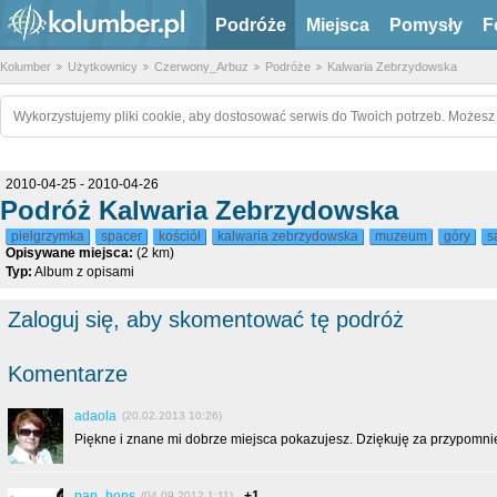
Podróże
Miejsca
Pomysły
F
Kolumber
Użytkownicy
Czerwony_Arbuz
Podróże
Kalwaria Zebrzydowska
Wykorzystujemy pliki cookie, aby dostosować serwis do Twoich potrzeb. Możesz 
2010-04-25 - 2010-04-26
Podróż Kalwaria Zebrzydowska
pielgrzymka
spacer
kościół
kalwaria zebrzydowska
muzeum
góry
s
Opisywane miejsca:
(2 km)
Typ:
Album z opisami
Zaloguj się, aby skomentować tę podróż
Komentarze
adaola
(20.02.2013 10:26)
Piękne i znane mi dobrze miejsca pokazujesz. Dziękuję za przypomnie
pan_hons
+1
(04.09.2012 1:11)