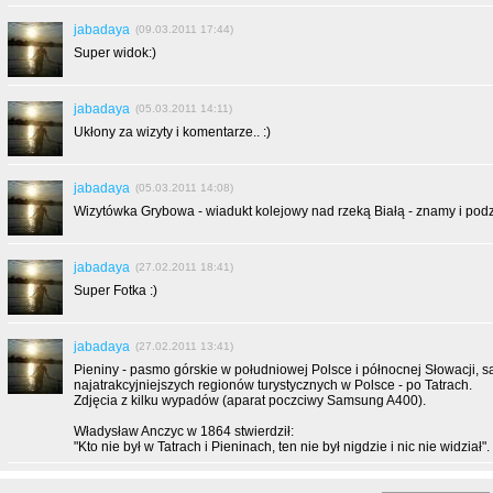
jabadaya
(09.03.2011 17:44)
Super widok:)
jabadaya
(05.03.2011 14:11)
Ukłony za wizyty i komentarze.. :)
jabadaya
(05.03.2011 14:08)
Wizytówka Grybowa - wiadukt kolejowy nad rzeką Białą - znamy i pod
jabadaya
(27.02.2011 18:41)
Super Fotka :)
jabadaya
(27.02.2011 13:41)
Pieniny - pasmo górskie w południowej Polsce i północnej Słowacji, s
najatrakcyjniejszych regionów turystycznych w Polsce - po Tatrach.
Zdjęcia z kilku wypadów (aparat poczciwy Samsung A400).
Władysław Anczyc w 1864 stwierdził:
"Kto nie był w Tatrach i Pieninach, ten nie był nigdzie i nic nie widział".