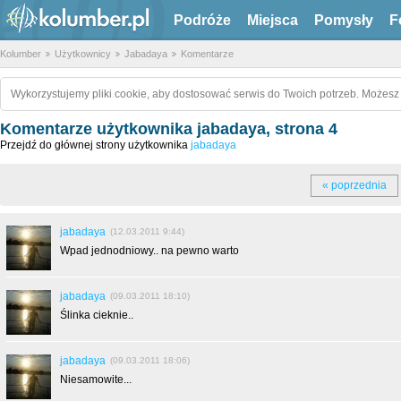
Podróże
Miejsca
Pomysły
F
Kolumber
Użytkownicy
Jabadaya
Komentarze
Wykorzystujemy pliki cookie, aby dostosować serwis do Twoich potrzeb. Możesz 
Komentarze użytkownika jabadaya, strona 4
Przejdź do głównej strony użytkownika
jabadaya
« poprzednia
jabadaya
(12.03.2011 9:44)
Wpad jednodniowy.. na pewno warto
jabadaya
(09.03.2011 18:10)
Ślinka cieknie..
jabadaya
(09.03.2011 18:06)
Niesamowite...