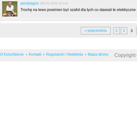
pendragon
(26.01.2011 12:14)
Trochę na lewo powinien być szafot dla tych co stawiali te elektryczne 
« poprzednia
1
2
3
O Kolumberze
Kontakt
Regulamin i Netykieta
Mapa strony
Copyright