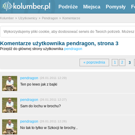
Podróże
Miejsca
Pomysły
F
Kolumber
Użytkownicy
Pendragon
Komentarze
Wykorzystujemy pliki cookie, aby dostosować serwis do Twoich potrzeb. Możesz 
Komentarze użytkownika pendragon, strona 3
Przejdź do głównej strony użytkownika
pendragon
« poprzednia
1
2
3
pendragon
(26.01.2011 12:29)
Ten po lewo jak z bajki
pendragon
(26.01.2011 12:27)
Sam do lochu w brochu?
pendragon
(26.01.2011 12:26)
No tak to tylko w Szkocji te brochy...