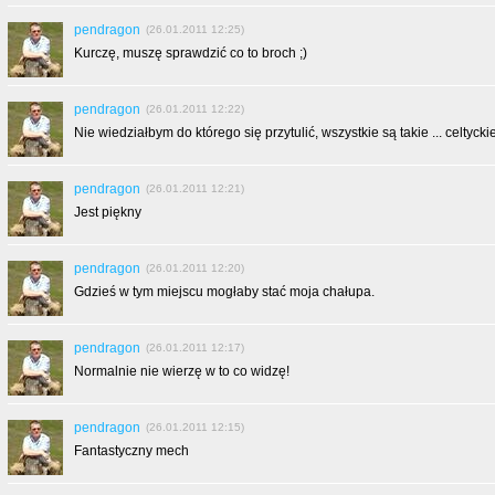
pendragon
(26.01.2011 12:25)
Kurczę, muszę sprawdzić co to broch ;)
pendragon
(26.01.2011 12:22)
Nie wiedziałbym do którego się przytulić, wszystkie są takie ... celtyckie
pendragon
(26.01.2011 12:21)
Jest piękny
pendragon
(26.01.2011 12:20)
Gdzieś w tym miejscu mogłaby stać moja chałupa.
pendragon
(26.01.2011 12:17)
Normalnie nie wierzę w to co widzę!
pendragon
(26.01.2011 12:15)
Fantastyczny mech