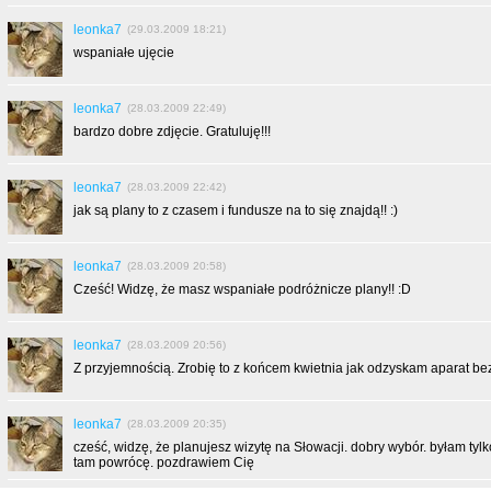
leonka7
(29.03.2009 18:21)
wspaniałe ujęcie
leonka7
(28.03.2009 22:49)
bardzo dobre zdjęcie. Gratuluję!!!
leonka7
(28.03.2009 22:42)
jak są plany to z czasem i fundusze na to się znajdą!! :)
leonka7
(28.03.2009 20:58)
Cześć! Widzę, że masz wspaniałe podróżnicze plany!! :D
leonka7
(28.03.2009 20:56)
Z przyjemnością. Zrobię to z końcem kwietnia jak odzyskam aparat bez 
leonka7
(28.03.2009 20:35)
cześć, widzę, że planujesz wizytę na Słowacji. dobry wybór. byłam tyl
tam powrócę. pozdrawiem Cię