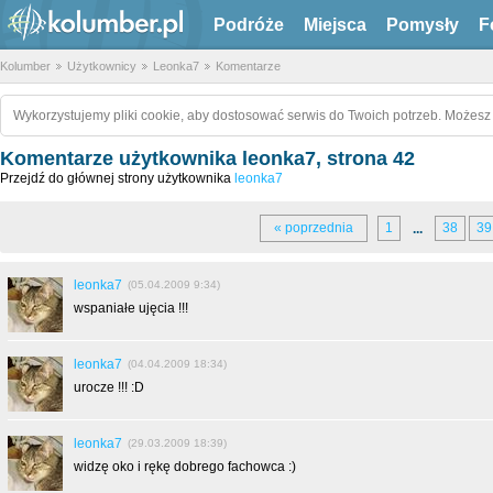
Podróże
Miejsca
Pomysły
F
Kolumber
Użytkownicy
Leonka7
Komentarze
Wykorzystujemy pliki cookie, aby dostosować serwis do Twoich potrzeb. Możesz 
Komentarze użytkownika leonka7, strona 42
Przejdź do głównej strony użytkownika
leonka7
« poprzednia
1
38
39
...
leonka7
(05.04.2009 9:34)
wspaniałe ujęcia !!!
leonka7
(04.04.2009 18:34)
urocze !!! :D
leonka7
(29.03.2009 18:39)
widzę oko i rękę dobrego fachowca :)