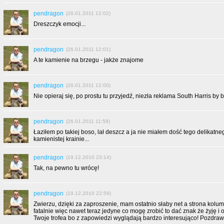
pendragon
(26.01.2011 12:02)
Dreszczyk emocji...
pendragon
(26.01.2011 12:01)
A te kamienie na brzegu - jakże znajome
pendragon
(26.01.2011 12:00)
Nie opieraj się, po prostu tu przyjedź, niezła reklama South Harris by by
pendragon
(26.01.2011 11:58)
Łaziłem po takiej boso, lał deszcz a ja nie miałem dość tego delikatn
kamienistej krainie...
pendragon
(19.12.2010 23:14)
Tak, na pewno tu wrócę!
pendragon
(19.12.2010 22:59)
Zwierzu, dzięki za zaproszenie, mam ostatnio słaby net a strona kolum
fatalnie więc nawet teraz jedyne co mogę zrobić to dać znak że żyję i
Twoje trofea bo z zapowiedzi wyglądają bardzo interesująco! Pozdra