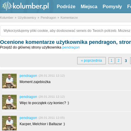
Podróże
Miejsca
Pomysły
F
Kolumber
Użytkownicy
Pendragon
Komentarze
Wykorzystujemy pliki cookie, aby dostosować serwis do Twoich potrzeb. Możesz 
Ocenione komentarze użytkownika pendragon, stro
Przejdź do głównej strony użytkownika
pendragon
« poprzednia
1
2
3
pendragon
(26.01.2011 12:12)
Moment zajebiożka
pendragon
(26.01.2011 12:12)
Więc to początek czy koniec? :)
pendragon
(26.01.2011 12:05)
Kacper, Melchior i Baltazar :)