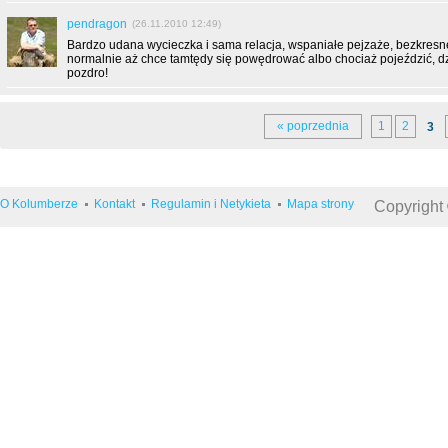
pendragon
(26.11.2010 12:49)
Bardzo udana wycieczka i sama relacja, wspaniałe pejzaże, bezkresne
normalnie aż chce tamtędy się powędrować albo chociaż pojeździć, dz
pozdro!
« poprzednia
1
2
3
O Kolumberze
Kontakt
Regulamin i Netykieta
Mapa strony
Copyright