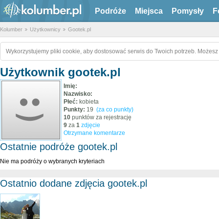
Podróże
Miejsca
Pomysły
F
Kolumber
Użytkownicy
Gootek.pl
Wykorzystujemy pliki cookie, aby dostosować serwis do Twoich potrzeb. Możesz 
Użytkownik gootek.pl
Imię:
Nazwisko:
Płeć:
kobieta
Punkty:
19
(za co punkty)
10
punktów za rejestrację
9
za
1
zdjęcie
Otrzymane komentarze
Ostatnie podróże gootek.pl
Nie ma podróży o wybranych kryteriach
Ostatnio dodane zdjęcia gootek.pl