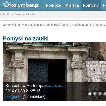
Podróże
Miejsca
Pomysły
F
Kolumber
Pomysły
Zaułki
Wykorzystujemy pliki cookie, aby dostosować serwis do Twoich potrzeb. Możesz 
Pomysł na zaułki
Kościół św.Andrzeja
(
Kraków
,
Polska
)
2014-01-30 21:25:16
marger22
(
1 komentarz
)