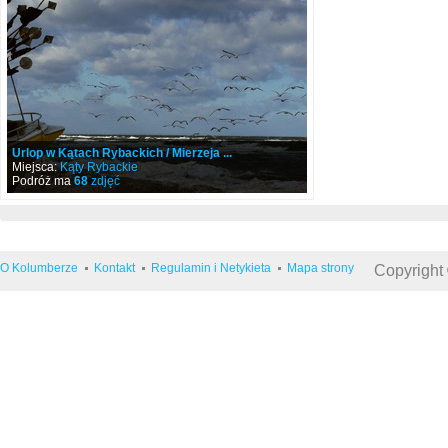
Urlop w Kątach Rybackich / Mierzeja ...
Miejsca:
Kąty Rybackie
Podróż ma
68
zdjęć
O Kolumberze
Kontakt
Regulamin i Netykieta
Mapa strony
Copyright