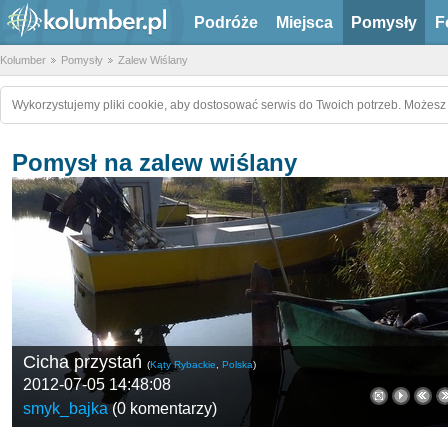
Podróże
Miejsca
Pomysły
F
Kolumber
Pomysły
Zalew Wiślany
Wykorzystujemy pliki cookie, aby dostosować serwis do Twoich potrzeb. Możesz 
Pomysł na zalew wiślany
Cicha przystań
(
Kąty Rybackie
,
Polska
)
2012-07-05 14:48:08
smyk_bajka
(
0 komentarzy
)