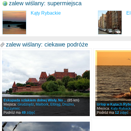
zalew wiślany: supermiejsca
Kąty Rybackie
El
zalew wiślany: ciekawe podróże
Eskapada szlakiem dolnej Wisły. No ...
(85 km)
Miejsca:
Grudziądz
,
Malbork
,
Elbląg
,
Drużno
,
Urlop w Kątach Ryba
Buczyniec
Miejsca:
Kąty Ryback
Podróż ma
49
zdjęć
Podróż ma
12
zdjęć