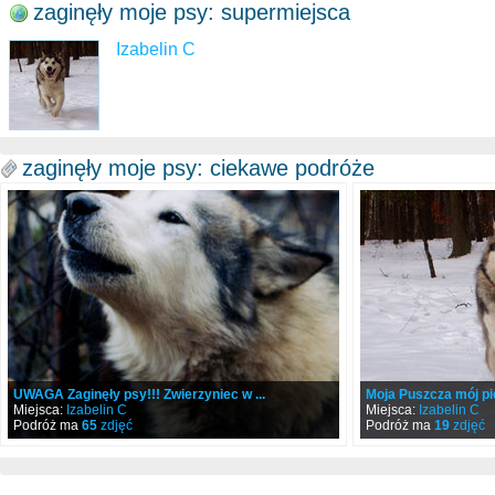
zaginęły moje psy: supermiejsca
Izabelin C
zaginęły moje psy: ciekawe podróże
UWAGA Zaginęły psy!!! Zwierzyniec w ...
Moja Puszcza mój pi
Miejsca:
Izabelin C
Miejsca:
Izabelin C
Podróż ma
65
zdjęć
Podróż ma
19
zdjęć