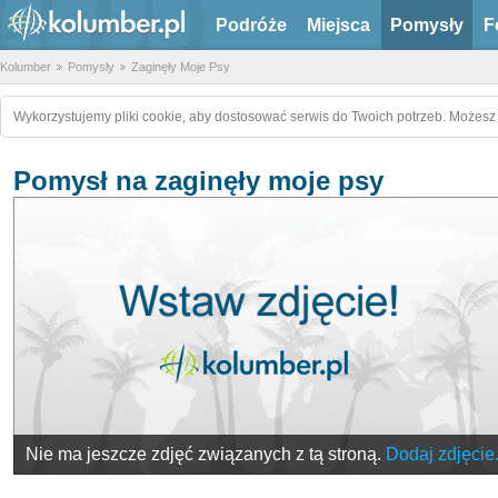
Podróże
Miejsca
Pomysły
F
Kolumber
Pomysły
Zaginęły Moje Psy
Wykorzystujemy pliki cookie, aby dostosować serwis do Twoich potrzeb. Możesz 
Pomysł na zaginęły moje psy
Nie ma jeszcze zdjęć związanych z tą stroną.
Dodaj zdjęcie