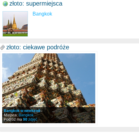
złoto: supermiejsca
Bangkok
złoto: ciekawe podróże
Bangkok w weekend
Miejsca:
Bangkok
Podróż ma
90
zdjęć