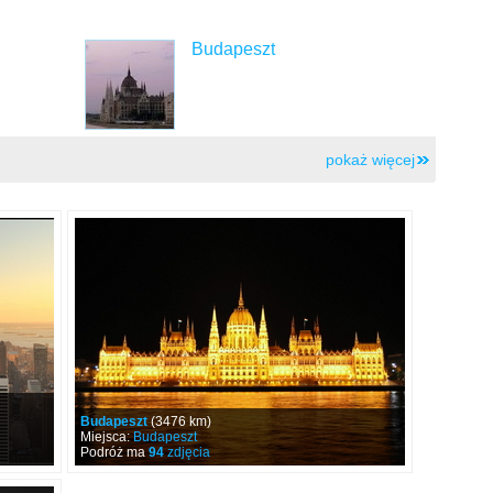
Budapeszt
pokaż więcej
Budapeszt
(3476 km)
Miejsca:
Budapeszt
Podróż ma
94
zdjęcia