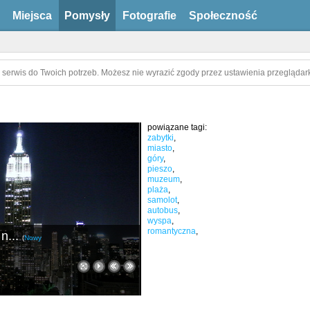
Miejsca
Pomysły
Fotografie
Społeczność
 serwis do Twoich potrzeb. Możesz nie wyrazić zgody przez ustawienia przeglądark
powiązane tagi:
zabytki
,
miasto
,
góry
,
pieszo
,
muzeum
,
plaża
,
samolot
,
autobus
,
wyspa
,
romantyczna
,
n...
(
Nowy