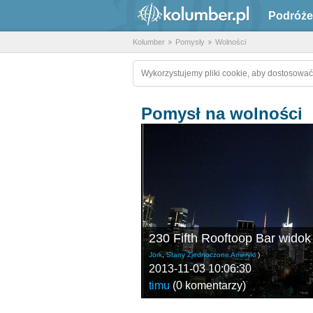
Podróże
Kolumber
Pomysły
Wolności
Wykorzystujemy pliki cookie, aby dostosować
Pomysł na wolności
230 Fifth Rooftoop Bar widok 
Jork
,
Stany Zjednoczone Ameryki
)
2013-11-03 10:06:30
timu
(
0 komentarzy
)