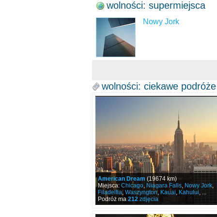
wolności: supermiejsca
Nowy Jork
wolności: ciekawe podróże
American Dream
(19674 km)
Miejsca:
Chicago
,
Niagara Falls
,
Nowy Jork
,
Filadelfia
,
Waszyngton
,
Kauai
,
Kahului
, ...
Podróż ma
212
zdjęcia