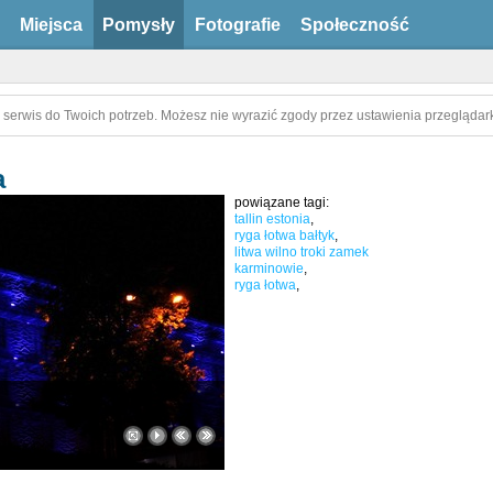
Miejsca
Pomysły
Fotografie
Społeczność
 serwis do Twoich potrzeb. Możesz nie wyrazić zgody przez ustawienia przeglądark
a
powiązane tagi:
tallin estonia
,
ryga łotwa bałtyk
,
litwa wilno troki zamek
karminowie
,
ryga łotwa
,