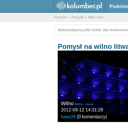
Podróże
Kolumber
Pomysły
Wilno Litwa
Wykorzystujemy pliki cookie, aby dostosować
Pomysł na wilno litw
Wilno
(
Wilno
,
Litwa
)
2012-09-12 14:31:28
hawi28
(
0 komentarzy
)