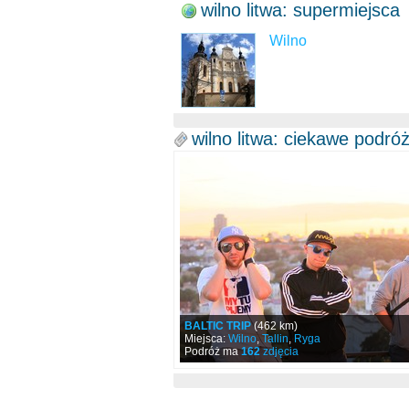
wilno litwa: supermiejsca
Wilno
wilno litwa: ciekawe podró
BALTIC TRIP
(462 km)
Miejsca:
Wilno
,
Tallin
,
Ryga
Podróż ma
162
zdjęcia