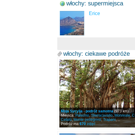
włochy: supermiejsca
Erice
włochy: ciekawe podróże
Moja Sycylia - podróż samotna
(973 km)
Miejsca:
Palermo
,
Sferracavallo
,
Monreale
,
C
Cefalù
,
Monte pellegrino
,
Trapani
, ...
Podróż ma
670
zdjęć