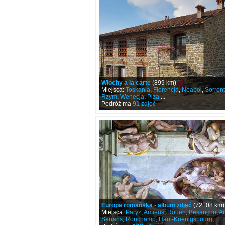
Włochy a la carte
(899 km)
Miejsca:
Toskania
,
Florencja
,
Neapol
,
Sorren
Rzym
,
Wenecja
,
Piza
...
Podróż ma
91
zdjęć
Europa romańska - album zdjęć
(72108 km)
Miejsca:
Paryż
,
Amiens
,
Rouen
,
Besançon
,
Ar
Senans
,
Ronchamp
,
Haut-Koenigsbourg
, ...