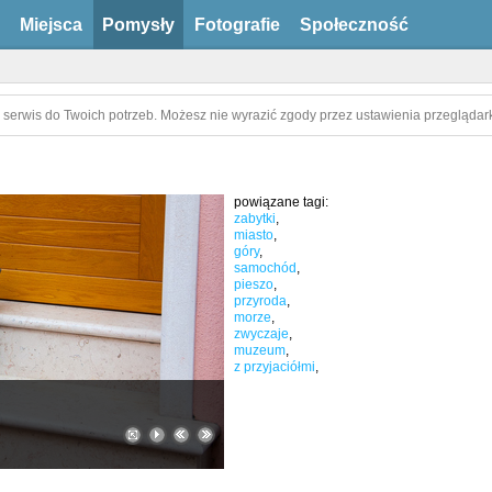
Miejsca
Pomysły
Fotografie
Społeczność
 serwis do Twoich potrzeb. Możesz nie wyrazić zgody przez ustawienia przeglądark
powiązane tagi:
zabytki
,
miasto
,
góry
,
samochód
,
pieszo
,
przyroda
,
morze
,
zwyczaje
,
muzeum
,
z przyjaciółmi
,