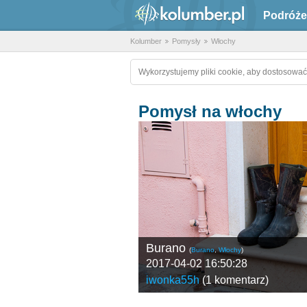
Podróże
Kolumber
Pomysły
Włochy
Wykorzystujemy pliki cookie, aby dostosować
Pomysł na włochy
Burano
(
Burano
,
Włochy
)
2017-04-02 16:50:28
iwonka55h
(
1 komentarz
)