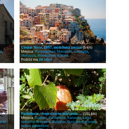
Cinque Terre, 1997, wędrówka piesza
(6 km)
to
,
Miejsca:
Riomaggiore
,
Manarola
,
Corniglia
,
Vernazza
,
Monterosso al Mare
Podróż ma
28
zdjęć
Pantelleria - moje czarne marzenie. ...
(101 km)
Miejsca:
Trapani
,
Pantelleria
,
Karuscia
,
Lago
c-et-
specchio di venere
,
Bugeber
,
Buccaram di sopra
,
Scauri pantelleria
, ...