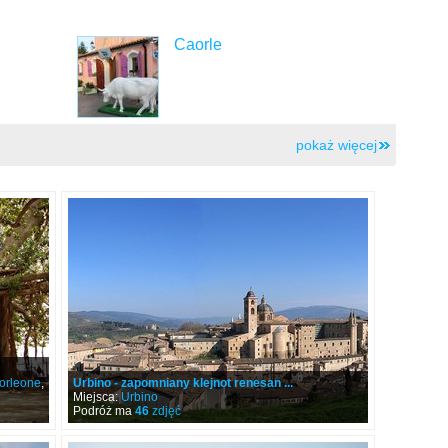
Caorle
pokaż więcej
orleone
,
Urbino - zapomniany klejnot renesan ...
Miejsca:
Urbino
Podróż ma
46
zdjęć