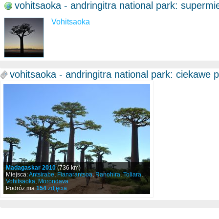
vohitsaoka - andringitra national park: supermi
Vohitsaoka
vohitsaoka - andringitra national park: ciekawe 
Madagaskar 2010
(736 km)
Miejsca:
Antsirabe
,
Fianarantsoa
,
Ranohira
,
Toliara
,
Vohitsaoka
,
Morondava
Podróż ma
154
zdjęcia