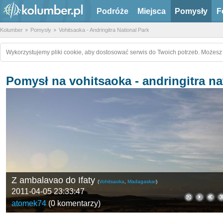
Podróże
Miejsca
Pomysły
F
Kolumber
Pomysły
Vohitsaoka - Andringitra National Park
Wykorzystujemy pliki cookie, aby dostosować serwis do Twoich potrzeb. Możesz 
Pomysł na vohitsaoka - andringitra na
Z ambalavao do Ifaty
(
Vohitsaoka
,
Madagaskar
)
2011-04-05 23:33:47
atomek74
(
0 komentarzy
)