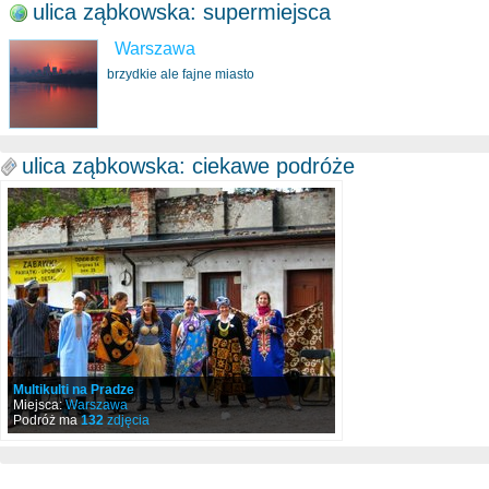
ulica ząbkowska: supermiejsca
Warszawa
brzydkie ale fajne miasto
ulica ząbkowska: ciekawe podróże
Multikulti na Pradze
Miejsca:
Warszawa
Podróż ma
132
zdjęcia