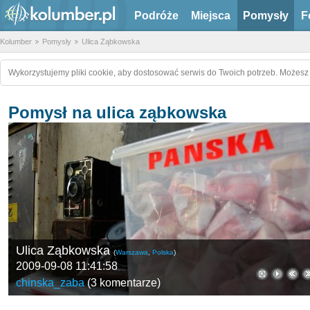
Podróże
Miejsca
Pomysły
F
Kolumber
Pomysły
Ulica Ząbkowska
Wykorzystujemy pliki cookie, aby dostosować serwis do Twoich potrzeb. Możesz 
Pomysł na ulica ząbkowska
Ulica Ząbkowska
(
Warszawa
,
Polska
)
2009-09-08 11:41:58
chinska_zaba
(
3 komentarze
)