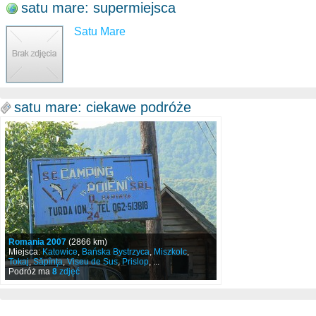
satu mare: supermiejsca
Satu Mare
satu mare: ciekawe podróże
Romania 2007
(2866 km)
Miejsca:
Katowice
,
Bańska Bystrzyca
,
Miszkolc
,
Tokaj
,
Săpînţa
,
Viseu de Sus
,
Prislop
, ...
Podróż ma
8
zdjęć