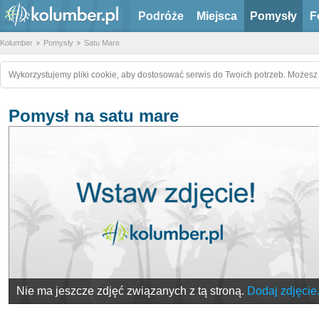
Podróże
Miejsca
Pomysły
F
Kolumber
Pomysły
Satu Mare
Wykorzystujemy pliki cookie, aby dostosować serwis do Twoich potrzeb. Możesz 
Pomysł na satu mare
Nie ma jeszcze zdjęć związanych z tą stroną.
Dodaj zdjęcie