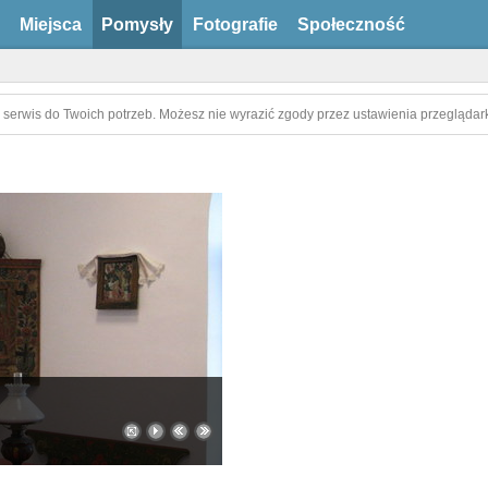
Miejsca
Pomysły
Fotografie
Społeczność
 serwis do Twoich potrzeb. Możesz nie wyrazić zgody przez ustawienia przeglądark