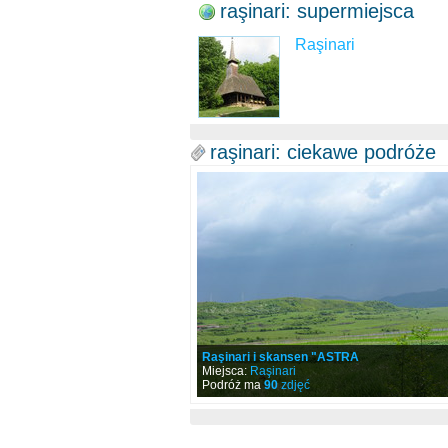
raşinari: supermiejsca
Raşinari
raşinari: ciekawe podróże
Raşinari i skansen "ASTRA
Miejsca:
Raşinari
Podróż ma
90
zdjęć