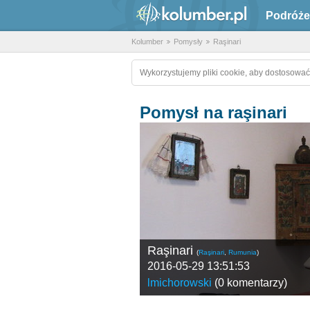
Podróże
Kolumber
Pomysły
Raşinari
Wykorzystujemy pliki cookie, aby dostosować
Pomysł na raşinari
Raşinari
(
Raşinari
,
Rumunia
)
2016-05-29 13:51:53
lmichorowski
(
0 komentarzy
)