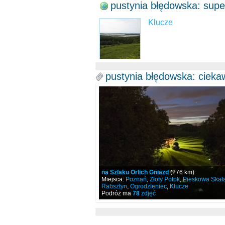
pustynia błędowska: supe
Klucze
pustynia błędowska: ciek
na Szlaku Orlich Gniazd
(276 km)
Miejsca:
Poznań
,
Złoty Potok
,
Pieskowa Skał
Rabsztyn
,
Ogrodzieniec
,
Klucze
Podróż ma
78
zdjęć