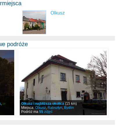
rmiejsca
Olkusz
awe podróże
a
,
Olkusz i najbliższa okolica
(15 km)
Miejsca:
Olkusz
,
Rabsztyn
,
Bydlin
Podróż ma
55
zdjęć