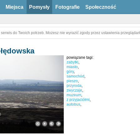
Miejsca
Pomysły
Fotografie
Społeczność
 serwis do Twoich potrzeb. Możesz nie wyrazić zgody przez ustawienia przeglądark
błędowska
powiązane tagi:
zabytki
,
miasto
,
góry
,
samochód
,
pieszo
,
przyroda
,
zwyczaje
,
muzeum
,
z przyjaciółmi
,
autobus
,
)