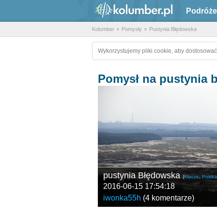
Podróże
Kolumber
Pomysły
Pustynia Błędowska
Wykorzystujemy pliki cookie, aby dostosować
Pomysł na pustynia 
pustynia Błędowska
(
Klucze
,
Polska
2016-06-15 17:54:18
iwonka55h
(
4 komentarze
)