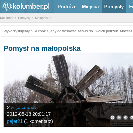
Podróże
Miejsca
Pomysły
F
Kolumber
Pomysły
Małopolska
Wykorzystujemy pliki cookie, aby dostosować serwis do Twoich potrzeb. Możesz 
Pomysł na małopolska
2
(
Szymbark
,
Polska
)
2012-05-18 20:01:17
pejer21
(
1 komentarz
)