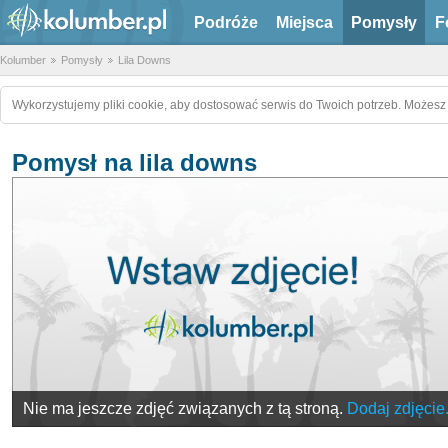
Podróże
Miejsca
Pomysły
F
Kolumber
Pomysły
Lila Downs
Wykorzystujemy pliki cookie, aby dostosować serwis do Twoich potrzeb. Możesz 
Pomysł na lila downs
Nie ma jeszcze zdjęć związanych z tą stroną.
Dodaj zdjęcie