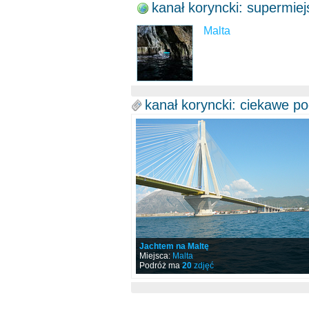
kanał koryncki: supermiej
Malta
kanał koryncki: ciekawe p
Jachtem na Maltę
Miejsca:
Malta
Podróż ma
20
zdjęć