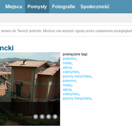
Miejsca
Pomysły
Fotografie
Społeczność
 serwis do Twoich potrzeb. Możesz nie wyrazić zgody przez ustawienia przeglądark
ncki
powiązane tagi:
palermo
,
malta
,
ateny
,
zakhyntos
,
pylony mesyńskie
,
palermo
,
malta
,
ateny
,
zakhyntos
,
pylony mesyńskie
,