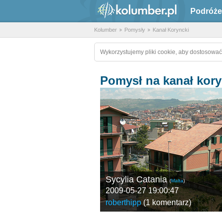
Podróże
Kolumber
Pomysły
Kanał Koryncki
Wykorzystujemy pliki cookie, aby dostosować
Pomysł na kanał kory
Sycylia Catania
(
Malta
)
2009-05-27 19:00:47
roberthipp
(
1 komentarz
)