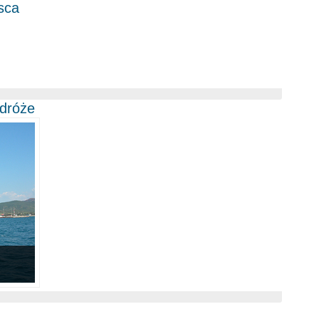
sca
odróże