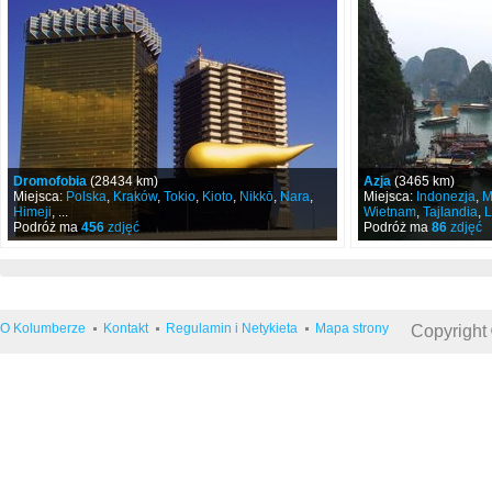
Dromofobia
(28434 km)
Azja
(3465 km)
Miejsca:
Polska
,
Kraków
,
Tokio
,
Kioto
,
Nikkō
,
Nara
,
Miejsca:
Indonezja
,
M
Himeji
, ...
Wietnam
,
Tajlandia
,
L
Podróż ma
456
zdjęć
Podróż ma
86
zdjęć
O Kolumberze
Kontakt
Regulamin i Netykieta
Mapa strony
Copyright