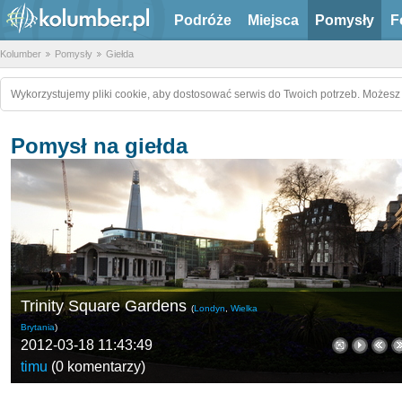
Podróże
Miejsca
Pomysły
F
Kolumber
Pomysły
Giełda
Wykorzystujemy pliki cookie, aby dostosować serwis do Twoich potrzeb. Możesz 
Pomysł na giełda
Trinity Square Gardens
(
Londyn
,
Wielka
Brytania
)
2012-03-18 11:43:49
timu
(
0 komentarzy
)