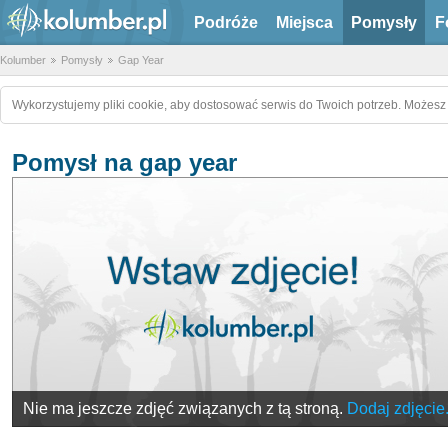
Podróże
Miejsca
Pomysły
F
Kolumber
Pomysły
Gap Year
Wykorzystujemy pliki cookie, aby dostosować serwis do Twoich potrzeb. Możesz 
Pomysł na gap year
Nie ma jeszcze zdjęć związanych z tą stroną.
Dodaj zdjęcie