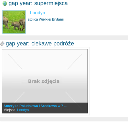
gap year: supermiejsca
Londyn
stolica Wielkiej Brytanii
gap year: ciekawe podróże
Ameryka Poludniowa i Srodkowa w 7 ...
Miejsca:
Londyn