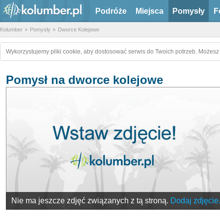
Podróże
Miejsca
Pomysły
F
Kolumber
Pomysły
Dworce Kolejowe
Wykorzystujemy pliki cookie, aby dostosować serwis do Twoich potrzeb. Możesz 
Pomysł na dworce kolejowe
Nie ma jeszcze zdjęć związanych z tą stroną.
Dodaj zdjęcie