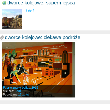
dworce kolejowe: supermiejsca
Łódź
dworce kolejowe: ciekawe podróże
Fabryczna wróciła... 2016
Miejsca:
Łódź
Podróż ma
17
zdjęć