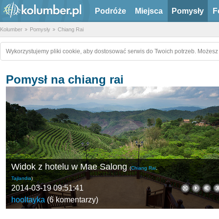
Podróże
Miejsca
Pomysły
F
Kolumber
Pomysły
Chiang Rai
Wykorzystujemy pliki cookie, aby dostosować serwis do Twoich potrzeb. Możesz 
Pomysł na chiang rai
Widok z hotelu w Mae Salong
(
Chiang Rai
,
Tajlandia
)
2014-03-19 09:51:41
hooltayka
(
6 komentarzy
)