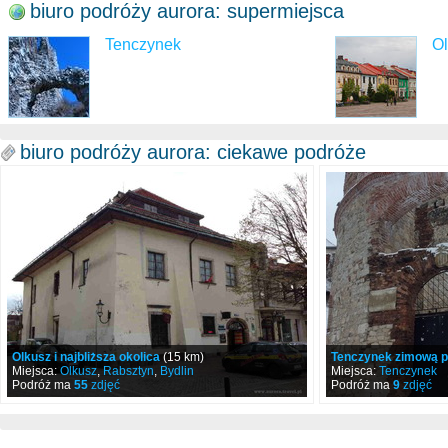
biuro podróży aurora: supermiejsca
Tenczynek
O
biuro podróży aurora: ciekawe podróże
Olkusz i najbliższa okolica
(15 km)
Tenczynek zimową p
Miejsca:
Olkusz
,
Rabsztyn
,
Bydlin
Miejsca:
Tenczynek
Podróż ma
55
zdjęć
Podróż ma
9
zdjęć